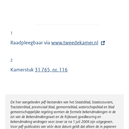
1
Raadpleegbaar via
E
www.tweedekamer.nl
x
t
2
e
Kamerstuk
31 765, nr. 116
r
n
e
l
Disclaimer
De hier aangeboden pdf-bestanden van het Staatsblad, Staatscourant,
i
Tractatenblad, provinciaal blad, gemeenteblad, waterschapsblad en blad
n
gemeenschappelijke regeling vormen de formele bekendmakingen in de
zin van de Bekendmakingswet en de Rijkswet goedkeuring en
k
bekendmaking verdragen voor zover ze na 1 juli 2009 zijn uitgegeven.
Voor pdf-publicaties van vóór deze datum geldt dat alleen de in papieren
: