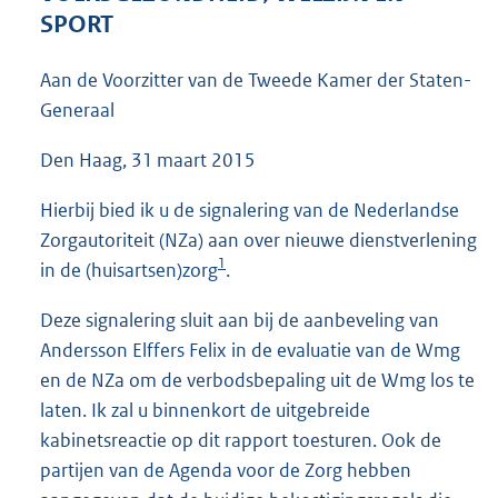
3
SPORT
7
K
Aan de Voorzitter van de Tweede Kamer der Staten-
b
Generaal
Den Haag, 31 maart 2015
Hierbij bied ik u de signalering van de Nederlandse
Zorgautoriteit (NZa) aan over nieuwe dienstverlening
1
in de (huisartsen)zorg
.
Deze signalering sluit aan bij de aanbeveling van
Andersson Elffers Felix in de evaluatie van de Wmg
en de NZa om de verbodsbepaling uit de Wmg los te
laten. Ik zal u binnenkort de uitgebreide
kabinetsreactie op dit rapport toesturen. Ook de
partijen van de Agenda voor de Zorg hebben