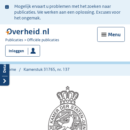
Ter
Mogelijk ervaart u problemen met het zoeken naar
informatie:
publicaties. We werken aan een oplossing. Excuses voor
het ongemak.
Menu
U
Publicaties
Officiële publicaties
bent
Inloggen
nu
hier:
Home
Kamerstuk 31765, nr. 137