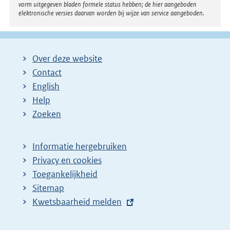
vorm uitgegeven bladen formele status hebben; de hier aangeboden
elektronische versies daarvan worden bij wijze van service aangeboden.
Over deze website
Contact
English
Help
Zoeken
Informatie hergebruiken
Privacy en cookies
Toegankelijkheid
Sitemap
E
Kwetsbaarheid melden
x
t