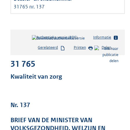
31765 nr. 137
Authentieke versie (PDF)
b
Informatie
e
Gerelateerd
Printen
Delen
s
t
31 765
a
n
d
Kwaliteit van zorg
s
g
r
o
Nr. 137
o
t
t
BRIEF VAN DE MINISTER VAN
e
VOLKSGEZONDHEID, WELZIJN EN
: