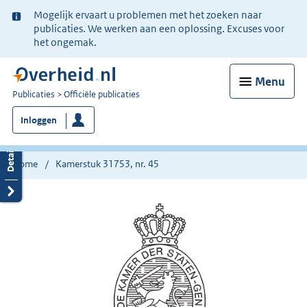
Ter
Mogelijk ervaart u problemen met het zoeken naar
informatie:
publicaties. We werken aan een oplossing. Excuses voor
het ongemak.
Menu
U
Publicaties
Officiële publicaties
bent
Inloggen
nu
hier:
Home
Kamerstuk 31753, nr. 45