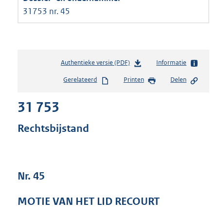
31753 nr. 45
Authentieke versie (PDF)
b
Informatie
e
Gerelateerd
Printen
Delen
s
t
31 753
a
n
d
Rechtsbijstand
s
g
r
o
Nr. 45
o
t
t
MOTIE VAN HET LID RECOURT
e
: