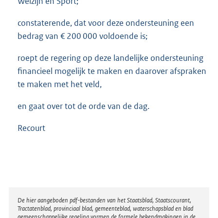
Welzijn en Sport;
constaterende, dat voor deze ondersteuning een
bedrag van € 200 000 voldoende is;
roept de regering op deze landelijke ondersteuning
financieel mogelijk te maken en daarover afspraken
te maken met het veld,
en gaat over tot de orde van de dag.
Recourt
Disclaimer
De hier aangeboden pdf-bestanden van het Staatsblad, Staatscourant,
Tractatenblad, provinciaal blad, gemeenteblad, waterschapsblad en blad
gemeenschappelijke regeling vormen de formele bekendmakingen in de