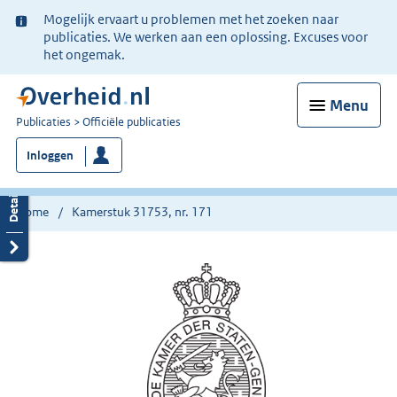
Ter
Mogelijk ervaart u problemen met het zoeken naar
informatie:
publicaties. We werken aan een oplossing. Excuses voor
het ongemak.
Menu
U
Publicaties
Officiële publicaties
bent
Inloggen
nu
hier:
Home
Kamerstuk 31753, nr. 171