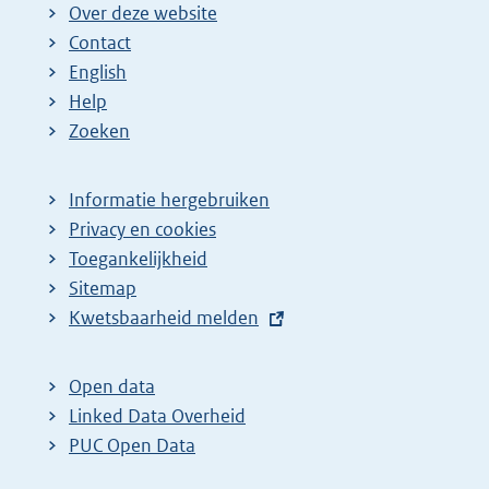
Over deze website
Contact
English
Help
Zoeken
Informatie hergebruiken
Privacy en cookies
Toegankelijkheid
Sitemap
E
Kwetsbaarheid melden
x
t
Open data
e
Linked Data Overheid
r
PUC Open Data
n