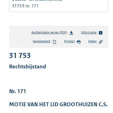
31753 nr. 171
Authentieke versie (PDF)
b
Informatie
e
Gerelateerd
Printen
Delen
s
t
31 753
a
n
d
Rechtsbijstand
s
g
r
o
Nr. 171
o
t
t
MOTIE VAN HET LID GROOTHUIZEN C.S.
e
: