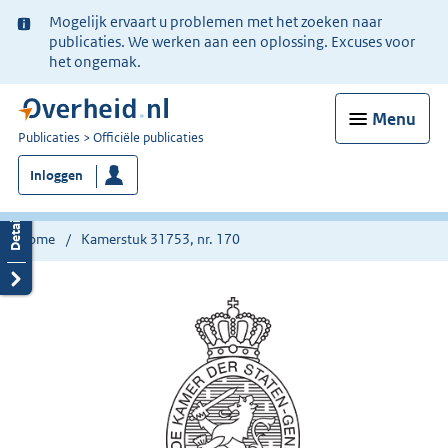
Ter
Mogelijk ervaart u problemen met het zoeken naar
informatie:
publicaties. We werken aan een oplossing. Excuses voor
het ongemak.
Menu
U
Publicaties
Officiële publicaties
bent
Inloggen
nu
hier:
Home
Kamerstuk 31753, nr. 170