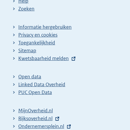
Help
Zoeken
Informatie hergebruiken
Privacy en cookies
Toegankelijkheid
Sitemap
E
Kwetsbaarheid melden
x
t
Open data
e
Linked Data Overheid
r
PUC Open Data
n
e
MijnOverheid.nl
l
E
Rijksoverheid.nl
i
x
E
Ondernemersplein.nl
n