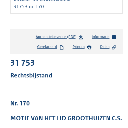
31753 nr. 170
Authentieke versie (PDF)
b
Informatie
e
Gerelateerd
Printen
Delen
s
t
31 753
a
n
d
Rechtsbijstand
s
g
r
o
Nr. 170
o
t
t
MOTIE VAN HET LID GROOTHUIZEN C.S.
e
: