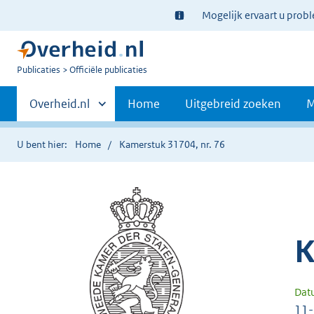
Ter
Mogelijk ervaart u prob
informatie:
U
Publicaties
Officiële publicaties
bent
Primaire
nu
Andere
Overheid.nl
Home
Uitgebreid zoeken
M
hier:
sites
navigatie
binnen
U bent hier:
Home
Kamerstuk 31704, nr. 76
K
Dat
11