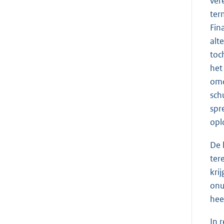
ver
ter
Fin
alt
toc
het
omd
sch
spr
oplo
De 
ter
kri
onu
hee
In 