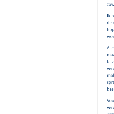
zow
Ik 
de 
hop
wor
All
maa
bij
ver
mak
spr
bes
Voo
ver