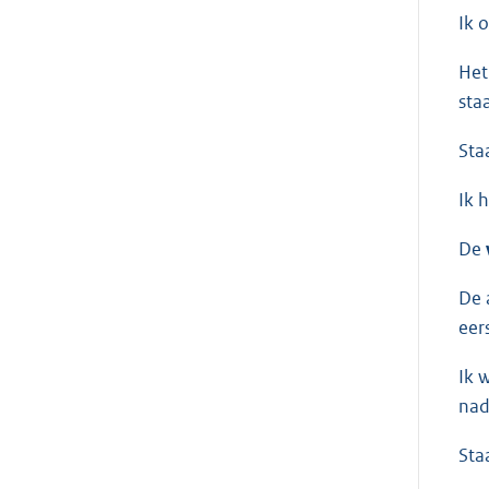
Ik 
Het
staa
Sta
Ik 
De
De 
eer
Ik 
nad
Sta