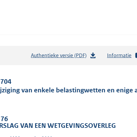
Authentieke versie (PDF)
b
Informatie
e
s
t
 704
a
jziging van enkele belastingwetten en enige 
n
d
s
 76
g
RSLAG VAN EEN WETGEVINGSOVERLEG
r