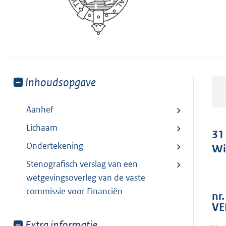
Toon
Inhoudsopgave
meer
van:
Aanhef
Lichaam
31
Ondertekening
Wi
Stenografisch verslag van een
wetgevingsoverleg van de vaste
commissie voor Financiën
nr.
VE
Toon
Extra informatie