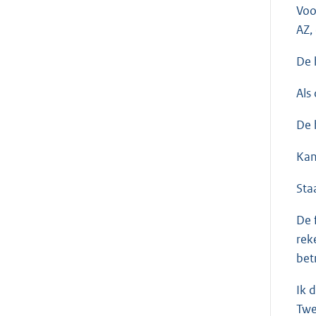
Voo
AZ,
De 
Als
De 
Kan
Sta
De 
rek
bet
Ik 
Twe