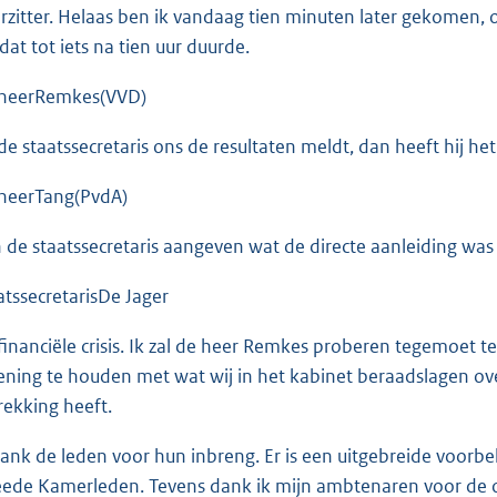
rzitter. Helaas ben ik vandaag tien minuten later gekomen,
 dat tot iets na tien uur duurde.
heerRemkes(VVD)
 de staatssecretaris ons de resultaten meldt, dan heeft hij 
heerTang(PvdA)
 de staatssecretaris aangeven wat de directe aanleiding was
atssecretarisDe Jager
financiële crisis. Ik zal de heer Remkes proberen tegemoet 
ening te houden met wat wij in het kabinet beraadslagen over 
rekking heeft.
dank de leden voor hun inbreng. Er is een uitgebreide voorbe
ede Kamerleden. Tevens dank ik mijn ambtenaren voor de o