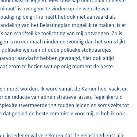
inuut vast te leggen. Mevrouw Sap heeft daar in eerste
 minuut" is overigens te vinden op de website van
oudiging; de griffie heeft het ook niet aanvaard als
ndeling van het Belastingplan mogelijk te maken, is er
 aan schriftelijke toelichting van mij ontvangen. Zo is
gen is nu eenmaal minder eenvoudig dan het soms lijkt,
 politieke wensen of oude politieke stokpaardjes
 daarvoor aandacht hebben gevraagd, hier ook altijd
 gaat erom te bezien wat op enig moment de beste
kken moet worden. Ik word vanuit de Kamer heel vaak, en
de reductie van administratieve lasten. Tegelijkertijd
omplexiteitsvermeerdering zouden leiden en soms zelfs tot
p dat gebied de beste commissie voor mij, al heb ik ook
u in ieder geval verzekeren dat de Belastingdienst alle