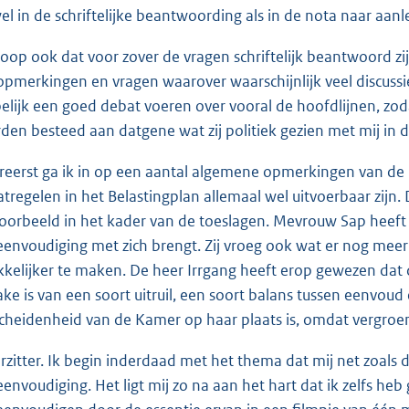
el in de schriftelijke beantwoording als in de nota naar aanle
hoop ook dat voor zover de vragen schriftelijk beantwoord zij
opmerkingen en vragen waarover waarschijnlijk veel discussie
elijk een goed debat voeren over vooral de hoofdlijnen, zod
den besteed aan datgene wat zij politiek gezien met mij in d
ereerst ga ik in op een aantal algemene opmerkingen van de
tregelen in het Belastingplan allemaal wel uitvoerbaar zijn
voorbeeld in het kader van de toeslagen. Mevrouw Sap heeft 
eenvoudiging met zich brengt. Zij vroeg ook wat er nog mee
kelijker te maken. De heer Irrgang heeft erop gewezen dat de 
ake is van een soort uitruil, een soort balans tussen eenvoud
cheidenheid van de Kamer op haar plaats is, omdat vergroe
rzitter. Ik begin inderdaad met het thema dat mij net zoals 
eenvoudiging. Het ligt mij zo na aan het hart dat ik zelfs he