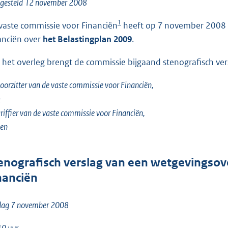
o
tgesteld 12 november 2008
o
1
vaste commissie voor Financiën
heeft op 7 november 2008 o
t
anciën over
het Belastingplan 2009
.
t
e
 het overleg brengt de commissie bijgaand stenografisch vers
:
1
oorzitter van de vaste commissie voor Financiën,
7
k
5
riffier van de vaste commissie voor Financiën,
K
ten
b
enografisch verslag van een wetgevingsov
nanciën
jdag 7 november 2008