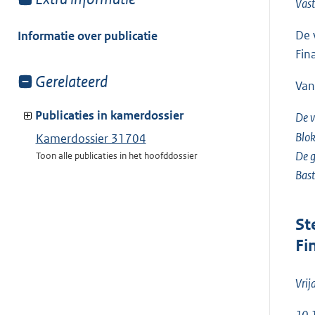
Vas
meer
van:
De 
Informatie over publicatie
Fin
Toon
Gerelateerd
Van
meer
van:
Publicaties in kamerdossier
De v
Blo
Kamerdossier 31704
De g
Toon alle publicaties in het hoofddossier
Bas
St
Fi
Vri