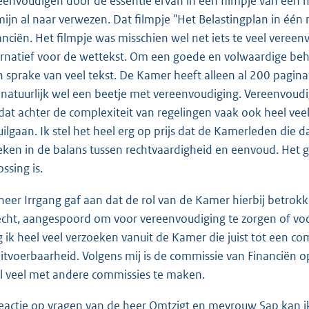
eenvoudigen door de essentie ervan in een filmpje van één m
mijn al naar verwezen. Dat filmpje "Het Belastingplan in één
anciën. Het filmpje was misschien wel net iets te veel vereenv
ernatief voor de wettekst. Om een goede en volwaardige beha
h sprake van veel tekst. De Kamer heeft alleen al 200 pagina's
 natuurlijk wel een beetje met vereenvoudiging. Vereenvoudi
at achter de complexiteit van regelingen vaak ook heel veel
uilgaan. Ik stel het heel erg op prijs dat de Kamerleden die
eken in de balans tussen rechtvaardigheid en eenvoud. Het
ssing is.
heer Irrgang gaf aan dat de rol van de Kamer hierbij betro
echt, aangespoord om voor vereenvoudiging te zorgen of voor 
jg ik heel veel verzoeken vanuit de Kamer die juist tot een c
itvoerbaarheid. Volgens mij is de commissie van Financiën o
l veel met andere commissies te maken.
reactie op vragen van de heer Omtzigt en mevrouw Sap kan ik 