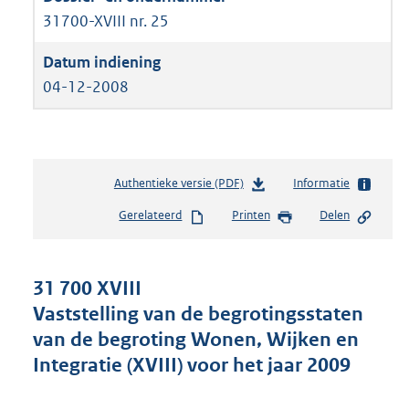
31700-XVIII nr. 25
04-12-2008
Authentieke versie (PDF)
b
Informatie
e
Gerelateerd
Printen
Delen
s
t
a
n
31 700 XVIII
d
Vaststelling van de begrotingsstaten
s
van de begroting Wonen, Wijken en
g
r
Integratie (XVIII) voor het jaar 2009
o
o