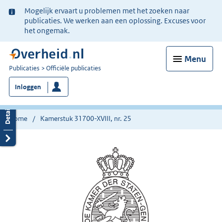
Ter
Mogelijk ervaart u problemen met het zoeken naar
informatie:
publicaties. We werken aan een oplossing. Excuses voor
het ongemak.
Menu
U
Publicaties
Officiële publicaties
bent
Inloggen
nu
hier:
Home
Kamerstuk 31700-XVIII, nr. 25