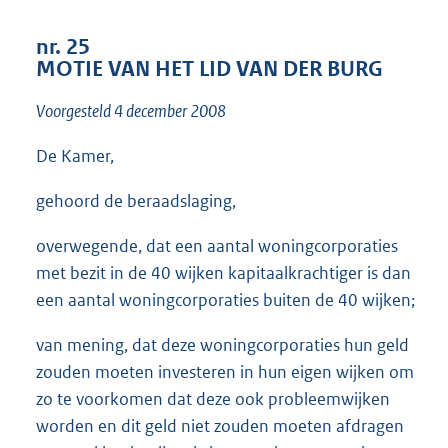
t
t
nr. 25
e
MOTIE VAN HET LID VAN DER BURG
:
1
Voorgesteld 4 december 2008
2
K
b
De Kamer,
gehoord de beraadslaging,
overwegende, dat een aantal woningcorporaties
met bezit in de 40 wijken kapitaalkrachtiger is dan
een aantal woningcorporaties buiten de 40 wijken;
van mening, dat deze woningcorporaties hun geld
zouden moeten investeren in hun eigen wijken om
zo te voorkomen dat deze ook probleemwijken
worden en dit geld niet zouden moeten afdragen