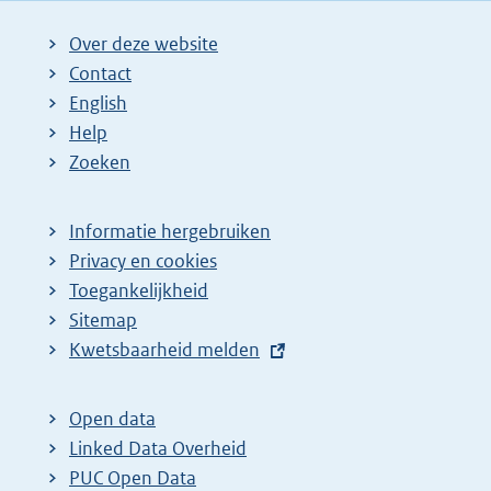
Over deze website
Contact
English
Help
Zoeken
Informatie hergebruiken
Privacy en cookies
Toegankelijkheid
Sitemap
E
Kwetsbaarheid melden
x
t
Open data
e
Linked Data Overheid
r
PUC Open Data