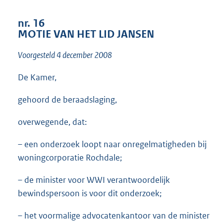
t
t
nr. 16
e
MOTIE VAN HET LID JANSEN
:
1
Voorgesteld 4 december 2008
2
K
b
De Kamer,
gehoord de beraadslaging,
overwegende, dat:
– een onderzoek loopt naar onregelmatigheden bij
woningcorporatie Rochdale;
– de minister voor WWI verantwoordelijk
bewindspersoon is voor dit onderzoek;
– het voormalige advocatenkantoor van de minister