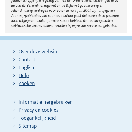
gemeenschappelijke regeling vormen de formele bekendmakingen in de
zin van de Bekendmakingswet en de Rijkswet goedkeuring en
bekendmaking verdragen voor zover ze na 1 juli 2009 zijn uitgegeven.
Voor pdf-publicaties van vóór deze datum geldt dat alleen de in papieren
vorm uitgegeven bladen formele status hebben; de hier aangeboden
elektronische versies daarvan worden bij wijze van service aangeboden.
Over deze website
Contact
English
Help
Zoeken
Informatie hergebruiken
Privacy en cookies
Toegankelijkheid
Sitemap