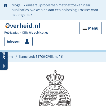
Ter
Mogelijk ervaart u problemen met het zoeken naar
informatie:
publicaties. We werken aan een oplossing. Excuses voor
het ongemak.
Menu
U
Publicaties
Officiële publicaties
bent
Inloggen
nu
hier:
Home
Kamerstuk 31700-XVIII, nr. 16