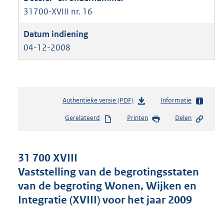
31700-XVIII nr. 16
04-12-2008
Authentieke versie (PDF)
b
Informatie
e
Gerelateerd
Printen
Delen
s
t
a
n
31 700 XVIII
d
Vaststelling van de begrotingsstaten
s
van de begroting Wonen, Wijken en
g
r
Integratie (XVIII) voor het jaar 2009
o
o