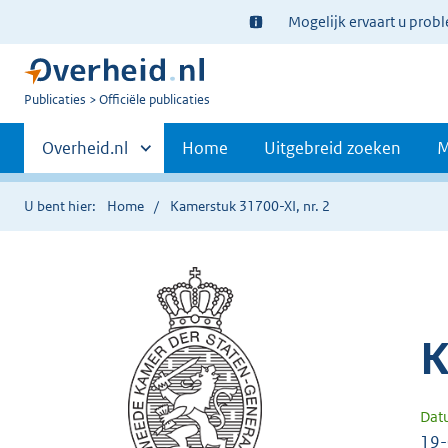
Ter
Mogelijk ervaart u prob
informatie:
U
Publicaties
Officiële publicaties
bent
Primaire
nu
Andere
Overheid.nl
Home
Uitgebreid zoeken
M
hier:
sites
navigatie
binnen
U bent hier:
Home
Kamerstuk 31700-XI, nr. 2
K
Dat
19