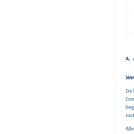
A.
Wet
De 
Com
beg
vast
All