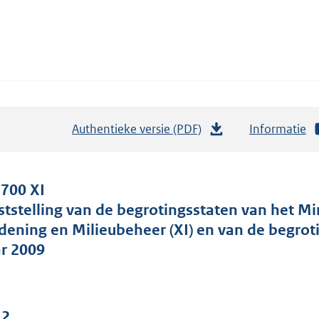
Authentieke versie (PDF)
b
Informatie
e
s
t
 700 XI
a
ststelling van de begrotingsstaten van het Mi
n
dening en Milieubeheer (XI) en van de begro
d
ar 2009
s
g
r
 2