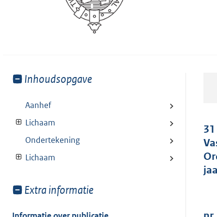
Toon
Inhoudsopgave
meer
van:
Aanhef
Lichaam
31
Ondertekening
Va
Or
Lichaam
ja
Toon
Extra informatie
meer
van:
nr.
Informatie over publicatie