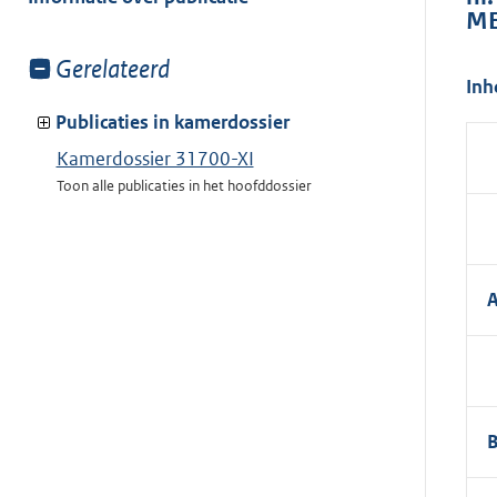
ME
Toon
Gerelateerd
Inh
meer
van:
Publicaties in kamerdossier
Kamerdossier 31700-XI
Toon alle publicaties in het hoofddossier
A
B