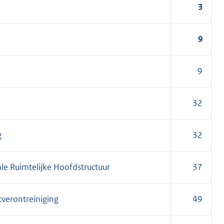
3
9
9
32
g
32
ale Ruimtelijke Hoofdstructuur
37
tverontreiniging
49