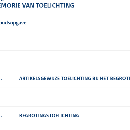
o
MORIE VAN TOELICHTING
o
t
oudsopgave
t
e
:
3
,
6
M
.
ARTIKELSGEWIJZE TOELICHTING BIJ HET BEGR
b
.
BEGROTINGSTOELICHTING