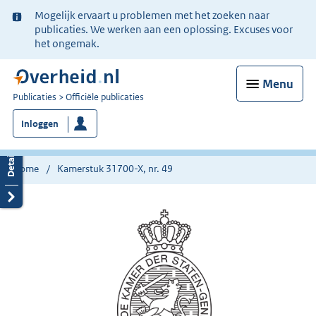
Ter
Mogelijk ervaart u problemen met het zoeken naar
informatie:
publicaties. We werken aan een oplossing. Excuses voor
het ongemak.
Menu
U
Publicaties
Officiële publicaties
bent
Inloggen
nu
hier:
Home
Kamerstuk 31700-X, nr. 49