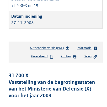
31700-X nr. 49
27-11-2008
Authentieke versie (PDF)
b
Informatie
e
Gerelateerd
Printen
Delen
s
t
a
n
31 700 X
d
Vaststelling van de begrotingsstaten
s
van het Ministerie van Defensie (X)
g
r
voor het jaar 2009
o
o