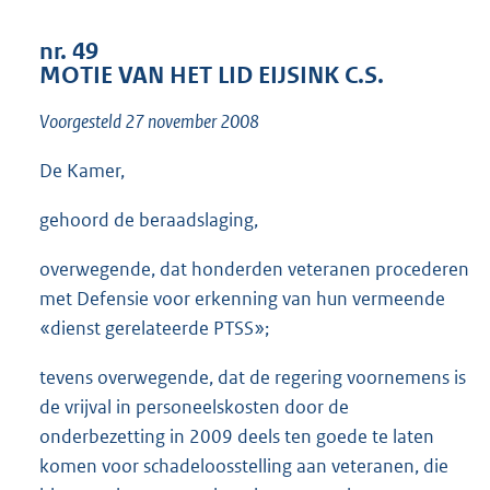
t
t
nr. 49
e
MOTIE VAN HET LID EIJSINK C.S.
:
1
Voorgesteld 27 november 2008
2
K
b
De Kamer,
gehoord de beraadslaging,
overwegende, dat honderden veteranen procederen
met Defensie voor erkenning van hun vermeende
«dienst gerelateerde PTSS»;
tevens overwegende, dat de regering voornemens is
de vrijval in personeelskosten door de
onderbezetting in 2009 deels ten goede te laten
komen voor schadeloosstelling aan veteranen, die