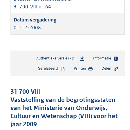
31700-VIII nr. 64
01-12-2008
Authentieke versie (PDF)
b
Informatie
e
Gerelateerd
Printen
Delen
s
t
a
n
31 700 VIII
d
Vaststelling van de begrotingsstaten
s
van het Ministerie van Onderwijs,
g
r
Cultuur en Wetenschap (VIII) voor het
o
jaar 2009
o