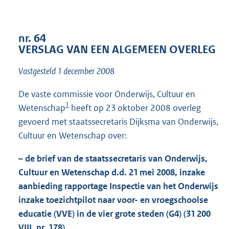
t
t
e
:
nr. 64
9
VERSLAG VAN EEN ALGEMEEN OVERLEG
4
K
Vastgesteld 1 december 2008
b
De vaste commissie voor Onderwijs, Cultuur en
1
Wetenschap
heeft op 23 oktober 2008 overleg
gevoerd met staatssecretaris Dijksma van Onderwijs,
Cultuur en Wetenschap over:
– de brief van de staatssecretaris van Onderwijs,
Cultuur en Wetenschap d.d. 21 mei 2008, inzake
aanbieding rapportage Inspectie van het Onderwijs
inzake toezichtpilot naar voor- en vroegschoolse
educatie (VVE) in de vier grote steden (G4) (31 200
VIII, nr. 178).