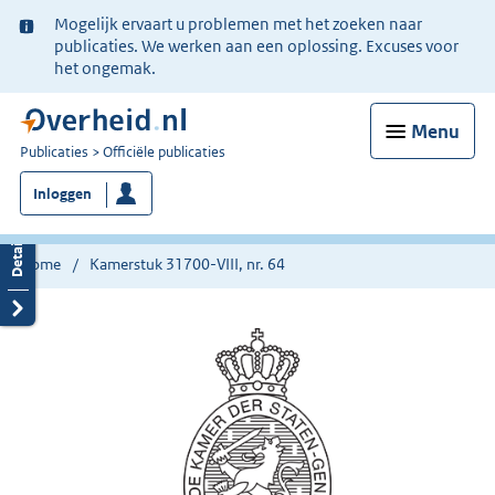
Ter
Mogelijk ervaart u problemen met het zoeken naar
informatie:
publicaties. We werken aan een oplossing. Excuses voor
het ongemak.
Menu
U
Publicaties
Officiële publicaties
bent
Inloggen
nu
hier:
Home
Kamerstuk 31700-VIII, nr. 64