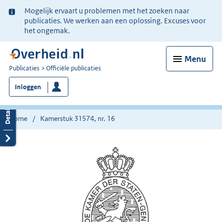
Ter
Mogelijk ervaart u problemen met het zoeken naar
informatie:
publicaties. We werken aan een oplossing. Excuses voor
het ongemak.
Menu
U
Publicaties
Officiële publicaties
bent
Inloggen
nu
hier:
Home
Kamerstuk 31574, nr. 16