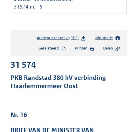
31574 nr. 16
Authentieke versie (PDF)
b
Informatie
e
Gerelateerd
Printen
Delen
s
t
31 574
a
n
d
PKB Randstad 380 kV verbinding
s
Haarlemmermeer Oost
g
r
o
o
t
Nr. 16
t
e
BRIEF VAN DE MINISTER VAN
: