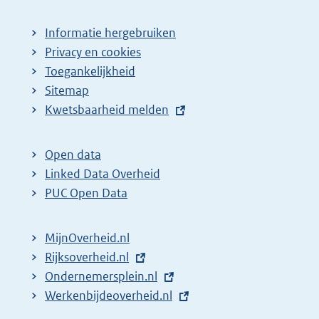
Informatie hergebruiken
Privacy en cookies
Toegankelijkheid
Sitemap
E
Kwetsbaarheid melden
x
t
Open data
e
Linked Data Overheid
r
PUC Open Data
n
e
MijnOverheid.nl
l
E
Rijksoverheid.nl
i
x
E
Ondernemersplein.nl
n
t
x
E
Werkenbijdeoverheid.nl
k
e
t
x