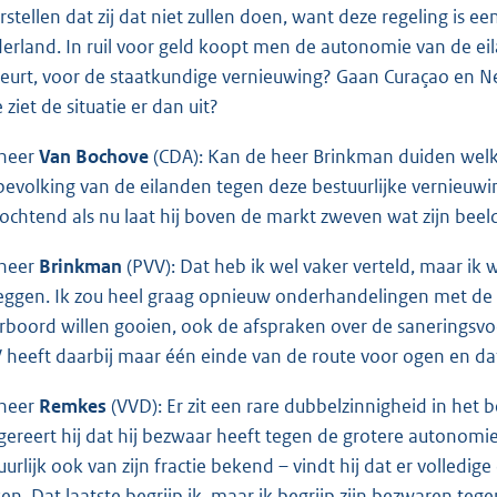
rstellen dat zij dat niet zullen doen, want deze regeling is ee
erland. In ruil voor geld koopt men de autonomie van de eil
eurt, voor de staatkundige vernieuwing? Gaan Curaçao en N
 ziet de situatie er dan uit?
heer
Van Bochove
(CDA): Kan de heer Brinkman duiden welk b
bevolking van de eilanden tegen deze bestuurlijke vernieuwi
ochtend als nu laat hij boven de markt zweven wat zijn beeld
heer
Brinkman
(PVV): Dat heb ik wel vaker verteld, maar ik
leggen. Ik zou heel graag opnieuw onderhandelingen met de A
rboord willen gooien, ook de afspraken over de saneringsvo
 heeft daarbij maar één einde van de route voor ogen en dat
heer
Remkes
(VVD): Er zit een rare dubbelzinnigheid in het
gereert hij dat hij bezwaar heeft tegen de grotere autonomi
uurlijk ook van zijn fractie bekend – vindt hij dat er volled
sen. Dat laatste begrijp ik, maar ik begrijp zijn bezwaren te