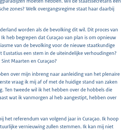
ingparadijzen moeten hebben. Wil de staatssecretaris een
ische zones? Welk overgangsregime staat haar daarbij
erland worden als de bevolking dit wil. Dit proces van
 Ik heb begrepen dat Curaçao van plan is om opnieuw
siasme van de bevolking voor de nieuwe staatkundige
t Eustatius een stem in de uiteindelijke verhoudingen?
r Sint Maarten en Curaçao?
ubben over mijn inbreng naar aanleiding van het plenaire
rste vraag ik mij af of met de huidige stand van zaken
g. Ten tweede wil ik het hebben over de hobbels die
naast wat ik vanmorgen al heb aangestipt, hebben over
ij het referendum van volgend jaar in Curaçao. Ik hoop
tuurlijke vernieuwing zullen stemmen. Ik kan mij niet