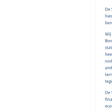
De 
hie
ber
Wij
Bon
sta
hee
nod
amb
ter
teg
De 
fin
eco