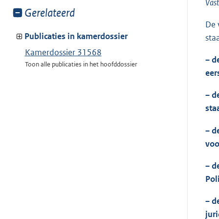
Vast
Toon
Gerelateerd
meer
De 
van:
Publicaties in kamerdossier
sta
Kamerdossier 31568
– d
Toon alle publicaties in het hoofddossier
eer
– d
sta
– d
voo
– d
Pol
– d
jur