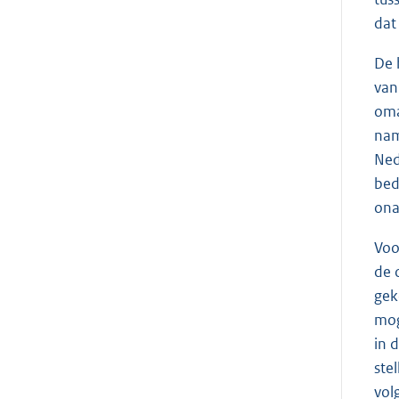
dat
De 
van
oma
nam
Ned
bed
ona
Voo
de 
gek
mog
in 
ste
vol