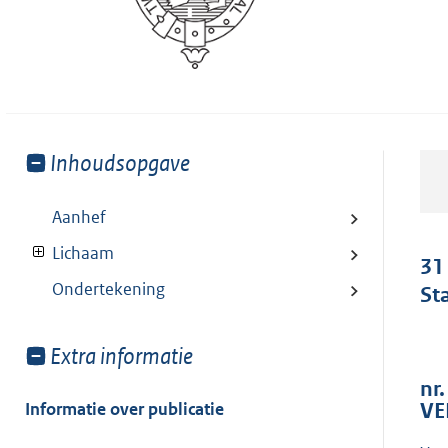
Toon
Inhoudsopgave
meer
van:
Aanhef
Lichaam
31
Ondertekening
St
Toon
Extra informatie
meer
nr.
van:
Informatie over publicatie
VE