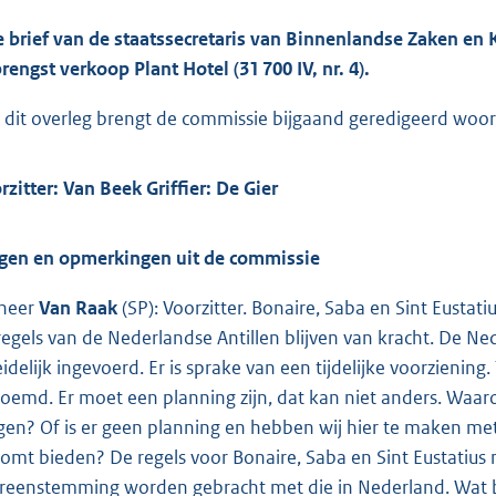
e brief van de staatssecretaris van Binnenlandse Zaken en K
rengst verkoop Plant Hotel (31 700 IV, nr. 4).
 dit overleg brengt de commissie bijgaand geredigeerd woorde
rzitter: Van Beek Griffier: De Gier
gen en opmerkingen uit de commissie
heer
Van Raak
(SP): Voorzitter. Bonaire, Saba en Sint Eust
regels van de Nederlandse Antillen blijven van kracht. De 
eidelijk ingevoerd. Er is sprake van een tijdelijke voorzienin
oemd. Er moet een planning zijn, dat kan niet anders. Waaro
gen? Of is er geen planning en hebben wij hier te maken me
komt bieden? De regels voor Bonaire, Saba en Sint Eustatius 
reenstemming worden gebracht met die in Nederland. Wat be