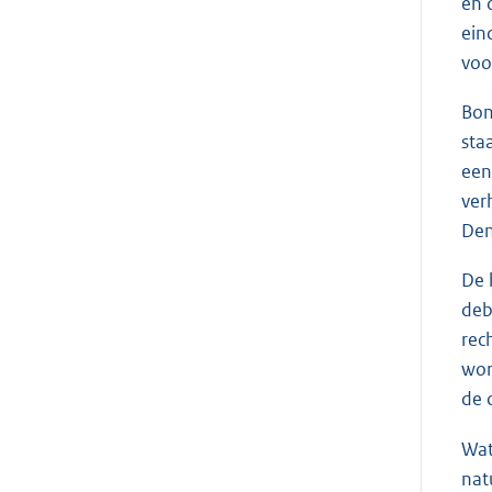
en 
ein
voo
Bon
sta
een
ver
Den
De 
deb
rec
wor
de 
Wat
nat