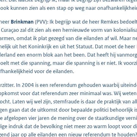
 ook kunnen zien als een stap op weg naar onafhankelijkhei
heer
Brinkman
(PVV): Ik begrijp wat de heer Remkes bedoelt
 Curaçao zal dit zien als een hernieuwde vorm van koloniali
rmen, omdat ik plat gezegd van die eilanden af wil. Maar ne
elijk uit het Koninkrijk en uit het Statuut. Dat moet de hee
erland een enorm blok aan het been. Dat heeft hij vanmorgen
oelt met die spanning, maar die spanning is er niet. Ik voor
fhankelijkheid voor de eilanden.
rzitter. In 2004 is een referendum gehouden waarbij uiteind
opkomst voor dat referendum zeer minimaal was. Wij weten
ocht. Laten wij wel zijn, stemfraude is daar de praktijk van a
en gaan dat de uitkomst door bepaalde politici behoorlijk is 
de afgelopen vier jaren de mening over de staatkundige vern
llige indruk dat de bevolking niet meer zo warm loopt voor dit
gend jaar op alle eilanden een nieuw referendum te houden