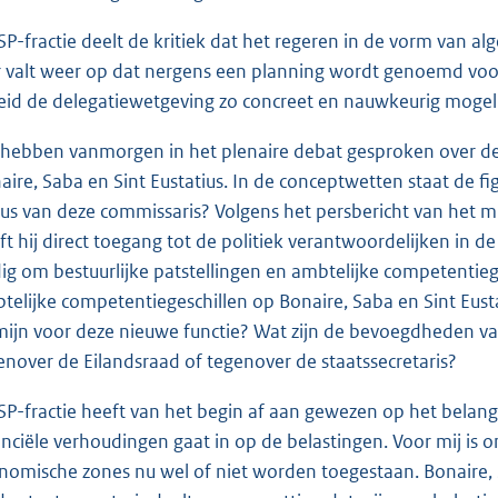
SP-fractie deelt de kritiek dat het regeren in de vorm van 
r valt weer op dat nergens een planning wordt genoemd voor 
eid de delegatiewetgeving zo concreet en nauwkeurig mogel
 hebben vanmorgen in het plenaire debat gesproken over 
aire, Saba en Sint Eustatius. In de conceptwetten staat de f
tus van deze commissaris? Volgens het persbericht van het mi
ft hij direct toegang tot de politiek verantwoordelijken in de
ig om bestuurlijke patstellingen en ambtelijke competentieg
telijke competentiegeschillen op Bonaire, Saba en Sint Eu
mijn voor deze nieuwe functie? Wat zijn de bevoegdheden v
enover de Eilandsraad of tegenover de staatssecretaris?
SP-fractie heeft van het begin af aan gewezen op het belang
anciële verhoudingen gaat in op de belastingen. Voor mij is o
nomische zones nu wel of niet worden toegestaan. Bonaire,