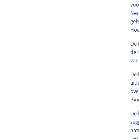
voo
Ned
geb
Hoe
De 
de 
van
De 
uit
ove
PVV
De 
sug
nat
tus