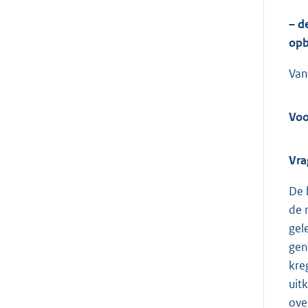
– d
opb
Van
Voo
Vra
De 
de 
gel
gen
kre
uit
ove