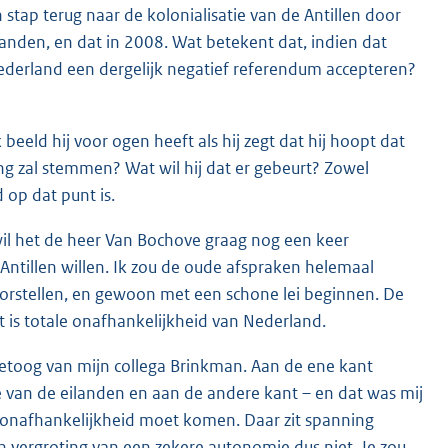
n stap terug naar de kolonialisatie van de Antillen door
anden, en dat in 2008. Wat betekent dat, indien dat
ederland een dergelijk negatief referendum accepteren?
eeld hij voor ogen heeft als hij zegt dat hij hoopt dat
ng zal stemmen? Wat wil hij dat er gebeurt? Zowel
 op dat punt is.
 wil het de heer Van Bochove graag nog een keer
ntillen willen. Ik zou de oude afspraken helemaal
orstellen, en gewoon met een schone lei beginnen. De
 is totale onafhankelijkheid van Nederland.
 betoog van mijn collega Brinkman. Aan de ene kant
e van de eilanden en aan de andere kant – en dat was mij
ige onafhankelijkheid moet komen. Daar zit spanning
gen vergroting van een zekere autonomie dus niet. Je zou