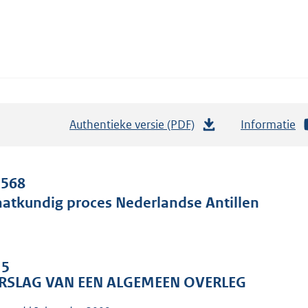
Authentieke versie (PDF)
b
Informatie
e
s
t
 568
a
aatkundig proces Nederlandse Antillen
n
d
s
 5
g
RSLAG VAN EEN ALGEMEEN OVERLEG
r