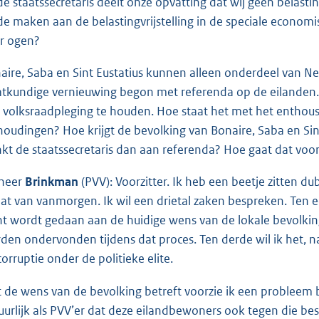
de staatssecretaris deelt onze opvatting dat wij geen belast
de maken aan de belastingvrijstelling in de speciale econom
r ogen?
aire, Saba en Sint Eustatius kunnen alleen onderdeel van Ned
atkundige vernieuwing begon met referenda op de eilanden.
 volksraadpleging te houden. Hoe staat het met het enthou
houdingen? Hoe krijgt de bevolking van Bonaire, Saba en Sin
kt de staatssecretaris dan aan referenda? Hoe gaat dat voo
heer
Brinkman
(PVV): Voorzitter. Ik heb een beetje zitten d
at van vanmorgen. Ik wil een drietal zaken bespreken. Ten ee
ht wordt gedaan aan de huidige wens van de lokale bevolkin
den ondervonden tijdens dat proces. Ten derde wil ik het, 
corruptie onder de politieke elite.
 de wens van de bevolking betreft voorzie ik een probleem b
uurlijk als PVV’er dat deze eilandbewoners ook tegen die bes