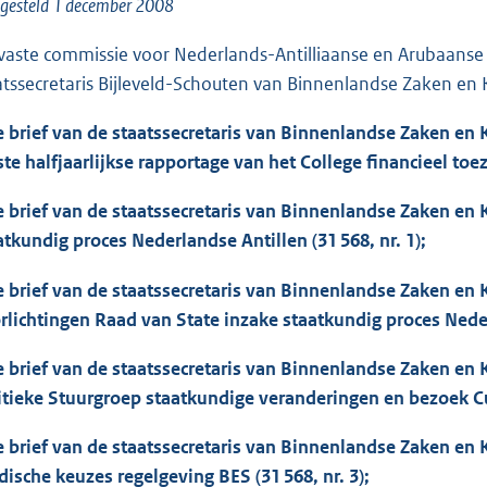
o
gesteld 1 december 2008
o
vaste commissie voor Nederlands-Antilliaanse en Arubaanse
t
atssecretaris Bijleveld-Schouten van Binnenlandse Zaken en K
t
e
e brief van de staatssecretaris van Binnenlandse Zaken en K
:
ste halfjaarlijkse rapportage van het College financieel toezic
7
4
e brief van de staatssecretaris van Binnenlandse Zaken en 
K
atkundig proces Nederlandse Antillen (31 568, nr. 1);
b
e brief van de staatssecretaris van Binnenlandse Zaken en 
rlichtingen Raad van State inzake staatkundig proces Nederl
e brief van de staatssecretaris van Binnenlandse Zaken en K
itieke Stuurgroep staatkundige veranderingen en bezoek Cur
e brief van de staatssecretaris van Binnenlandse Zaken en 
idische keuzes regelgeving BES (31 568, nr. 3);