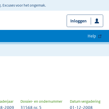
g. Excuses voor het ongemak.
Inloggen
Help
aderjaar
Dossier- en ondernummer
Datum vergadering
8-2009
31568 nr. 5
01-12-2008