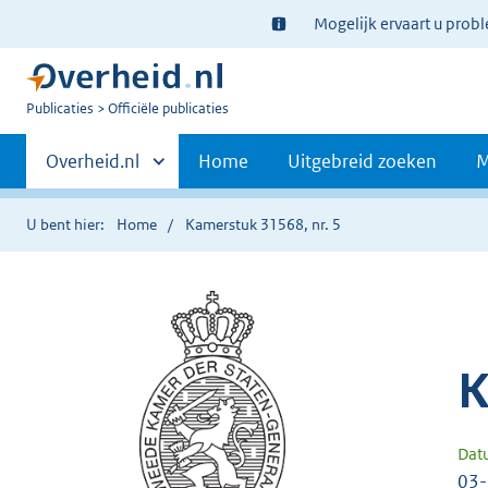
Ter
Mogelijk ervaart u prob
informatie:
U
Publicaties
Officiële publicaties
bent
Primaire
nu
Andere
Overheid.nl
Home
Uitgebreid zoeken
M
hier:
sites
navigatie
binnen
U bent hier:
Home
Kamerstuk 31568, nr. 5
K
Dat
03