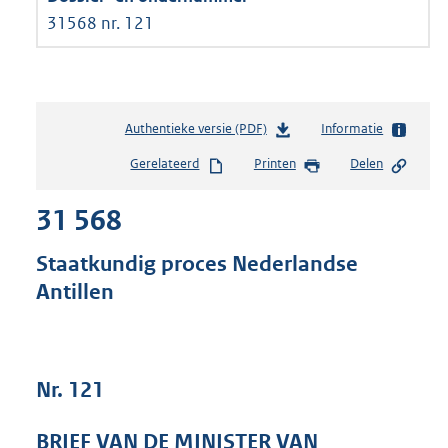
31568 nr. 121
Authentieke versie (PDF)
b
Informatie
e
Gerelateerd
Printen
Delen
s
t
31 568
a
n
d
Staatkundig proces Nederlandse
s
Antillen
g
r
o
o
t
Nr. 121
t
e
BRIEF VAN DE MINISTER VAN
: