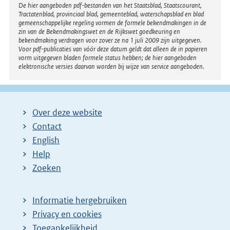
Disclaimer
De hier aangeboden pdf-bestanden van het Staatsblad, Staatscourant,
Tractatenblad, provinciaal blad, gemeenteblad, waterschapsblad en blad
gemeenschappelijke regeling vormen de formele bekendmakingen in de
zin van de Bekendmakingswet en de Rijkswet goedkeuring en
bekendmaking verdragen voor zover ze na 1 juli 2009 zijn uitgegeven.
Voor pdf-publicaties van vóór deze datum geldt dat alleen de in papieren
vorm uitgegeven bladen formele status hebben; de hier aangeboden
elektronische versies daarvan worden bij wijze van service aangeboden.
Over deze website
Contact
English
Help
Zoeken
Informatie hergebruiken
Privacy en cookies
Toegankelijkheid