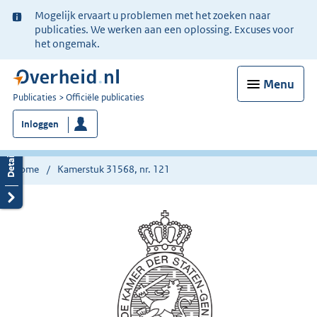
Ter
Mogelijk ervaart u problemen met het zoeken naar
informatie:
publicaties. We werken aan een oplossing. Excuses voor
het ongemak.
Menu
U
Publicaties
Officiële publicaties
bent
Inloggen
nu
hier:
Home
Kamerstuk 31568, nr. 121