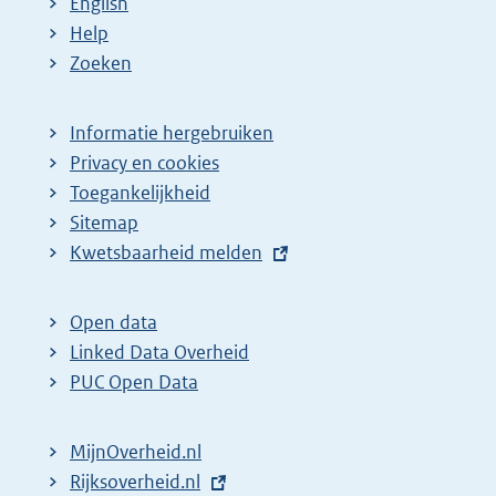
English
Help
Zoeken
Informatie hergebruiken
Privacy en cookies
Toegankelijkheid
Sitemap
E
Kwetsbaarheid melden
x
t
Open data
e
Linked Data Overheid
r
PUC Open Data
n
e
MijnOverheid.nl
l
E
Rijksoverheid.nl
i