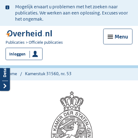
Ter
Mogelijk ervaart u problemen met het zoeken naar
informatie:
publicaties. We werken aan een oplossing. Excuses voor
het ongemak.
Menu
U
Publicaties
Officiële publicaties
bent
Inloggen
nu
hier:
Home
Kamerstuk 31560, nr. 53