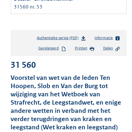
31560 nr. 53
Authentieke versie (PDF)
b
Informatie
e
Gerelateerd
Printen
Delen
s
t
31 560
a
n
d
Voorstel van wet van de leden Ten
s
Hoopen, Slob en Van der Burg tot
g
wijziging van het Wetboek van
r
o
Strafrecht, de Leegstandwet, en enige
o
andere wetten in verband met het
t
verder terugdringen van kraken en
t
e
leegstand (Wet kraken en leegstand)
: