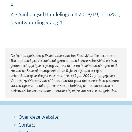
4
i
Zie Aanhangsel Handelingen II 2018/19, nr.
3283
,
n
beantwoording vraag 4
k
:
Disclaimer
De hier aangeboden pdf-bestanden van het Staatsblad, Staatscourant,
Tractatenblad, provinciaal blad, gemeenteblad, waterschapsblad en blad
gemeenschappelijke regeling vormen de formele bekendmakingen in de
zin van de Bekendmakingswet en de Rijkswet goedkeuring en
bekendmaking verdragen voor zover ze na 1 juli 2009 zijn uitgegeven.
Voor pdf-publicaties van vóór deze datum geldt dat alleen de in papieren
vorm uitgegeven bladen formele status hebben; de hier aangeboden
elektronische versies daarvan worden bij wijze van service aangeboden.
Over deze website
Contact