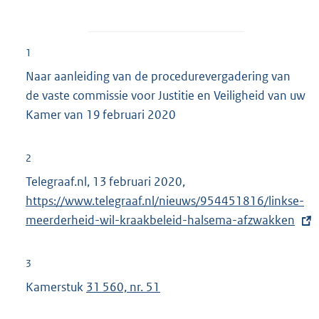
1
Naar aanleiding van de procedurevergadering van
de vaste commissie voor Justitie en Veiligheid van uw
Kamer van 19 februari 2020
2
Telegraaf.nl, 13 februari 2020,
E
https://www.telegraaf.nl/nieuws/954451816/linkse-
x
meerderheid-wil-kraakbeleid-halsema-afzwakken
t
e
r
3
n
Kamerstuk
31 560, nr. 51
e
l