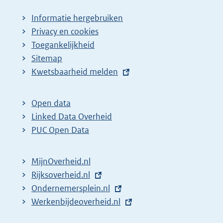
Informatie hergebruiken
Privacy en cookies
Toegankelijkheid
Sitemap
E
Kwetsbaarheid melden
x
t
Open data
e
Linked Data Overheid
r
PUC Open Data
n
e
MijnOverheid.nl
l
E
Rijksoverheid.nl
i
x
E
Ondernemersplein.nl
n
t
x
E
Werkenbijdeoverheid.nl
k
e
t
x
: