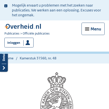
Ter
Mogelijk ervaart u problemen met het zoeken naar
informatie:
publicaties. We werken aan een oplossing. Excuses voor
het ongemak.
Menu
U
Publicaties
Officiële publicaties
bent
Inloggen
nu
hier:
Home
Kamerstuk 31560, nr. 48