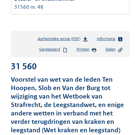
31560 nr. 48
Authentieke versie (PDF)
b
Informatie
e
Gerelateerd
Printen
Delen
s
t
31 560
a
n
d
Voorstel van wet van de leden Ten
s
Hoopen, Slob en Van der Burg tot
g
wijziging van het Wetboek van
r
o
Strafrecht, de Leegstandwet, en enige
o
andere wetten in verband met het
t
verder terugdringen van kraken en
t
e
leegstand (Wet kraken en leegstand)
: