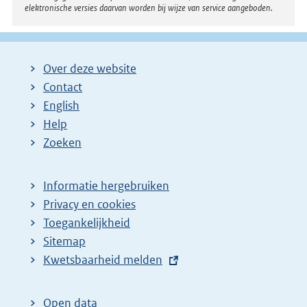
elektronische versies daarvan worden bij wijze van service aangeboden.
Over deze website
Contact
English
Help
Zoeken
Informatie hergebruiken
Privacy en cookies
Toegankelijkheid
Sitemap
E
Kwetsbaarheid melden
x
t
Open data