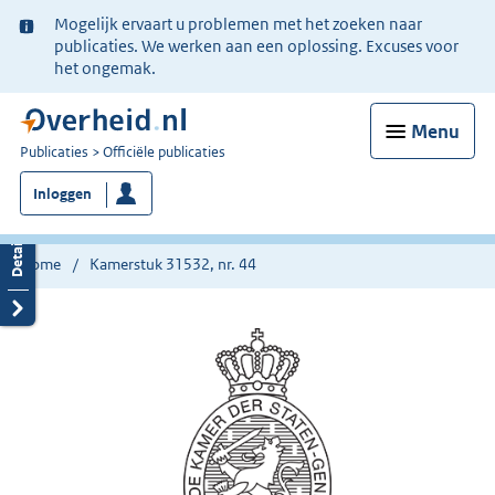
Ter
Mogelijk ervaart u problemen met het zoeken naar
informatie:
publicaties. We werken aan een oplossing. Excuses voor
het ongemak.
Menu
U
Publicaties
Officiële publicaties
bent
Inloggen
nu
hier:
Home
Kamerstuk 31532, nr. 44