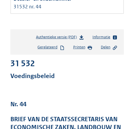
31532 nr. 44
Authentieke versie (PDF)
b
Informatie
e
Gerelateerd
Printen
Delen
s
t
31 532
a
n
d
Voedingsbeleid
s
g
r
o
Nr. 44
o
t
t
BRIEF VAN DE STAATSSECRETARIS VAN
e
ECONOMISCHE ZAKEN, LANDBOUW EN
: