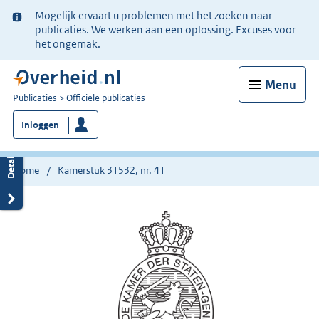
Ter
Mogelijk ervaart u problemen met het zoeken naar
informatie:
publicaties. We werken aan een oplossing. Excuses voor
het ongemak.
Menu
U
Publicaties
Officiële publicaties
bent
Inloggen
nu
hier:
Home
Kamerstuk 31532, nr. 41