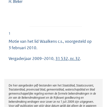
H. Bleker
1
Motie van het lid Waalkens c.s., voorgesteld op
3 februari 2010.
Vergaderjaar 2009–2010,
31 532, nr. 32
.
Disclaimer
De hier aangeboden pdf-bestanden van het Staatsblad, Staatscourant,
Tractatenblad, provinciaal blad, gemeenteblad, waterschapsblad en blad
gemeenschappelijke regeling vormen de formele bekendmakingen in de
zin van de Bekendmakingswet en de Rijkswet goedkeuring en
bekendmaking verdragen voor zover ze na 1 juli 2009 zijn uitgegeven.
Voor pdf-publicaties van vóór deze datum geldt dat alleen de in papieren