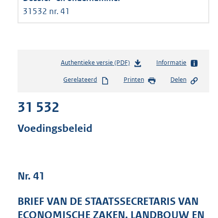
31532 nr. 41
Authentieke versie (PDF)
b
Informatie
e
Gerelateerd
Printen
Delen
s
t
31 532
a
n
d
Voedingsbeleid
s
g
r
o
Nr. 41
o
t
t
BRIEF VAN DE STAATSSECRETARIS VAN
e
ECONOMISCHE ZAKEN, LANDBOUW EN
: