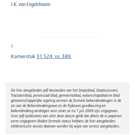
I.K. van
Engelshoven
1
Kamerstuk
31 524, nr. 389
.
Disclaimer
De hier aangeboden pdf-bestanden van het Staatsblad, Staatscourant,
Tractatenblad, provinciaal blad, gemeenteblad, waterschapsblad en blad
gemeenschappelijke regeling vormen de formele bekendmakingen in de
zin van de Bekendmakingswet en de Rijkswet goedkeuring en
bekendmaking verdragen voor zover ze na 1 juli 2009 zijn uitgegeven.
Voor pdf-publicaties van vóór deze datum geldt dat alleen de in papieren
vorm uitgegeven bladen formele status hebben; de hier aangeboden
elektronische versies daarvan worden bij wijze van service aangeboden.