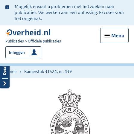
Ter
Mogelijk ervaart u problemen met het zoeken naar
informatie:
publicaties. We werken aan een oplossing. Excuses voor
het ongemak.
Menu
U
Publicaties
Officiële publicaties
bent
Inloggen
nu
hier:
Home
Kamerstuk 31524, nr. 439