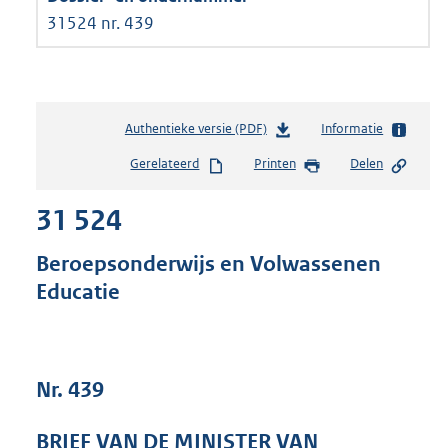
31524 nr. 439
Authentieke versie (PDF)
b
Informatie
e
Gerelateerd
Printen
Delen
s
t
31 524
a
n
d
Beroepsonderwijs en Volwassenen
s
Educatie
g
r
o
o
t
Nr. 439
t
e
BRIEF VAN DE MINISTER VAN
: