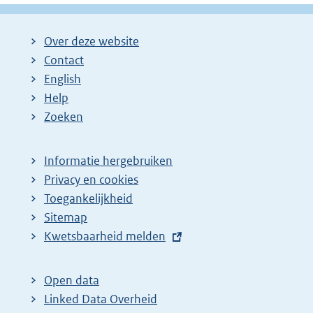
Over deze website
Contact
English
Help
Zoeken
Informatie hergebruiken
Privacy en cookies
Toegankelijkheid
Sitemap
E
Kwetsbaarheid melden
x
t
Open data
e
Linked Data Overheid
r