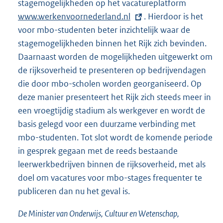
stagemogelijkheden op het vacatureplatform
E
www.werkenvoornederland.nl
. Hierdoor is het
x
voor mbo-studenten beter inzichtelijk waar de
t
stagemogelijkheden binnen het Rijk zich bevinden.
e
Daarnaast worden de mogelijkheden uitgewerkt om
r
de rijksoverheid te presenteren op bedrijvendagen
n
die door mbo-scholen worden georganiseerd. Op
e
deze manier presenteert het Rijk zich steeds meer in
l
een vroegtijdig stadium als werkgever en wordt de
i
basis gelegd voor een duurzame verbinding met
n
mbo-studenten. Tot slot wordt de komende periode
k
in gesprek gegaan met de reeds bestaande
:
leerwerkbedrijven binnen de rijksoverheid, met als
doel om vacatures voor mbo-stages frequenter te
publiceren dan nu het geval is.
De Minister van Onderwijs, Cultuur en Wetenschap,