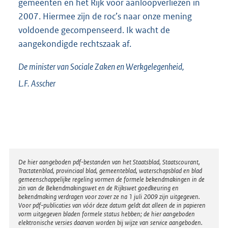
gemeenten en het Rijk voor aanloopverliezen in
2007. Hiermee zijn de roc’s naar onze mening
voldoende gecompenseerd. Ik wacht de
aangekondigde rechtszaak af.
De minister van Sociale Zaken en Werkgelegenheid,
L.F.
Asscher
Disclaimer
De hier aangeboden pdf-bestanden van het Staatsblad, Staatscourant,
Tractatenblad, provinciaal blad, gemeenteblad, waterschapsblad en blad
gemeenschappelijke regeling vormen de formele bekendmakingen in de
zin van de Bekendmakingswet en de Rijkswet goedkeuring en
bekendmaking verdragen voor zover ze na 1 juli 2009 zijn uitgegeven.
Voor pdf-publicaties van vóór deze datum geldt dat alleen de in papieren
vorm uitgegeven bladen formele status hebben; de hier aangeboden
elektronische versies daarvan worden bij wijze van service aangeboden.