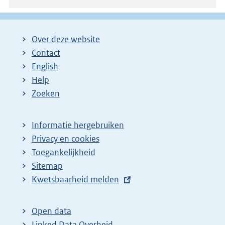
Over deze website
Contact
English
Help
Zoeken
Informatie hergebruiken
Privacy en cookies
Toegankelijkheid
Sitemap
E
Kwetsbaarheid melden
x
t
Open data
e
Linked Data Overheid