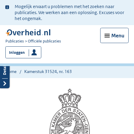
Ter
Mogelijk ervaart u problemen met het zoeken naar
informatie:
publicaties. We werken aan een oplossing. Excuses voor
het ongemak.
Menu
U
Publicaties
Officiële publicaties
bent
Inloggen
nu
hier:
Home
Kamerstuk 31524, nr. 163