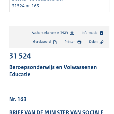
31524 nr. 163
Authentieke versie (PDF)
b
Informatie
e
Gerelateerd
Printen
Delen
s
t
31 524
a
n
d
Beroepsonderwijs en Volwassenen
s
Educatie
g
r
o
o
t
Nr. 163
t
e
BRIEF VAN DE MINISTER VAN SOCIALE
: