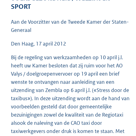
4
SPORT
3
K
Aan de Voorzitter van de Tweede Kamer der Staten-
b
Generaal
Den Haag, 17 april 2012
Bij de regeling van werkzaamheden op 10 april j.l.
heeft uw Kamer besloten dat zij ruim voor het AO
Valys / doelgroepenvervoer op 19 april een brief
wenste te ontvangen naar aanleiding van een
uitzending van Zembla op 6 april j.l. («Stress door de
taxibus»). In deze uitzending wordt aan de hand van
voorbeelden gesteld dat door gemeentelijke
bezuinigingen zowel de kwaliteit van de Regiotaxi
alsook de naleving van de CAO taxi door
taxiwerkgevers onder druk is komen te staan. Met