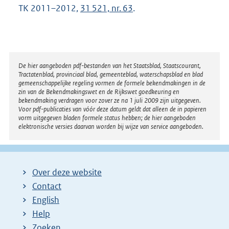
TK 2011–2012,
31 521, nr. 63
.
Disclaimer
De hier aangeboden pdf-bestanden van het Staatsblad, Staatscourant,
Tractatenblad, provinciaal blad, gemeenteblad, waterschapsblad en blad
gemeenschappelijke regeling vormen de formele bekendmakingen in de
zin van de Bekendmakingswet en de Rijkswet goedkeuring en
bekendmaking verdragen voor zover ze na 1 juli 2009 zijn uitgegeven.
Voor pdf-publicaties van vóór deze datum geldt dat alleen de in papieren
vorm uitgegeven bladen formele status hebben; de hier aangeboden
elektronische versies daarvan worden bij wijze van service aangeboden.
Over deze website
Contact
English
Help
Zoeken