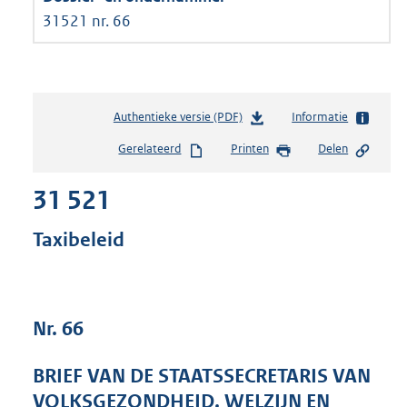
31521 nr. 66
Authentieke versie (PDF)
b
Informatie
e
Gerelateerd
Printen
Delen
s
t
31 521
a
n
d
Taxibeleid
s
g
r
o
Nr. 66
o
t
t
BRIEF VAN DE STAATSSECRETARIS VAN
e
VOLKSGEZONDHEID, WELZIJN EN
: