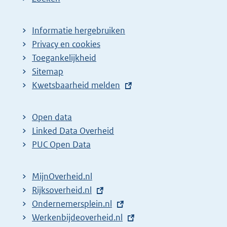
Informatie hergebruiken
Privacy en cookies
Toegankelijkheid
Sitemap
E
Kwetsbaarheid melden
x
t
Open data
e
Linked Data Overheid
r
PUC Open Data
n
e
MijnOverheid.nl
l
E
Rijksoverheid.nl
i
x
E
Ondernemersplein.nl
n
t
x
E
Werkenbijdeoverheid.nl
k