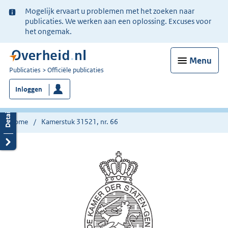
Ter
Mogelijk ervaart u problemen met het zoeken naar
informatie:
publicaties. We werken aan een oplossing. Excuses voor
het ongemak.
Menu
U
Publicaties
Officiële publicaties
bent
Inloggen
nu
hier:
Home
Kamerstuk 31521, nr. 66