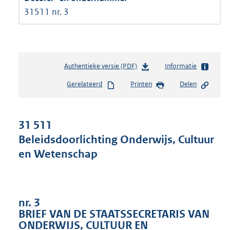
31511 nr. 3
Authentieke versie (PDF)
b
Informatie
e
Gerelateerd
Printen
Delen
s
t
a
n
31 511
d
Beleidsdoorlichting Onderwijs, Cultuur
s
en Wetenschap
g
r
o
o
t
nr. 3
t
BRIEF VAN DE STAATSSECRETARIS VAN
e
ONDERWIJS, CULTUUR EN
: