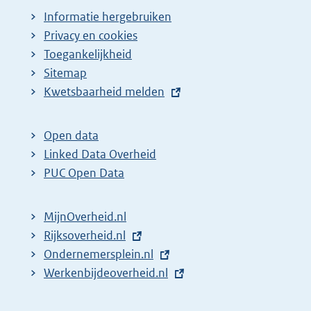
Informatie hergebruiken
Privacy en cookies
Toegankelijkheid
Sitemap
E
Kwetsbaarheid melden
x
t
Open data
e
Linked Data Overheid
r
PUC Open Data
n
e
MijnOverheid.nl
l
E
Rijksoverheid.nl
i
x
E
Ondernemersplein.nl
n
t
x
E
Werkenbijdeoverheid.nl
k
e
t
x
:
r
e
t