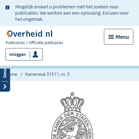
Ter
Mogelijk ervaart u problemen met het zoeken naar
informatie:
publicaties. We werken aan een oplossing. Excuses voor
het ongemak.
Menu
U
Publicaties
Officiële publicaties
bent
Inloggen
nu
hier:
Home
Kamerstuk 31511, nr. 3