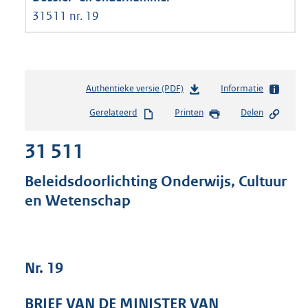
31511 nr. 19
Authentieke versie (PDF)
b
Informatie
e
Gerelateerd
Printen
Delen
s
t
31 511
a
n
d
Beleidsdoorlichting Onderwijs, Cultuur
s
en Wetenschap
g
r
o
o
t
Nr. 19
t
e
BRIEF VAN DE MINISTER VAN
: