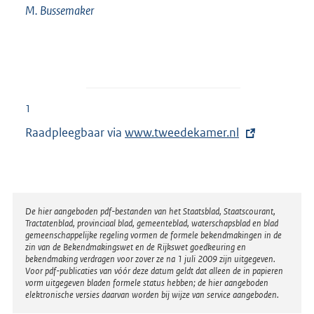
M.
Bussemaker
1
Raadpleegbaar via
E
www.tweedekamer.nl
x
t
e
r
Disclaimer
De hier aangeboden pdf-bestanden van het Staatsblad, Staatscourant,
Tractatenblad, provinciaal blad, gemeenteblad, waterschapsblad en blad
n
gemeenschappelijke regeling vormen de formele bekendmakingen in de
e
zin van de Bekendmakingswet en de Rijkswet goedkeuring en
bekendmaking verdragen voor zover ze na 1 juli 2009 zijn uitgegeven.
l
Voor pdf-publicaties van vóór deze datum geldt dat alleen de in papieren
i
vorm uitgegeven bladen formele status hebben; de hier aangeboden
elektronische versies daarvan worden bij wijze van service aangeboden.
n