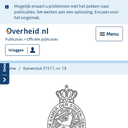
Ter
Mogelijk ervaart u problemen met het zoeken naar
informatie:
publicaties. We werken aan een oplossing. Excuses voor
het ongemak.
Menu
U
Publicaties
Officiële publicaties
bent
Inloggen
nu
hier:
Home
Kamerstuk 31511, nr. 19