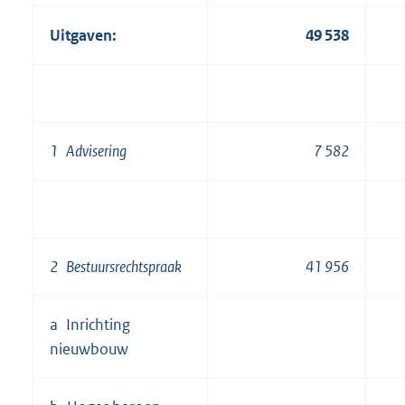
Uitgaven:
49 538
1 Advisering
7 582
2 Bestuursrechtspraak
41 956
a Inrichting
nieuwbouw