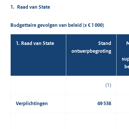
1. Raad van State
Budgettaire gevolgen van beleid (x € 1 000)
1. Raad van State
Stand
M
ontwerpbegroting
sup
b
(1)
Verplichtingen
49 538