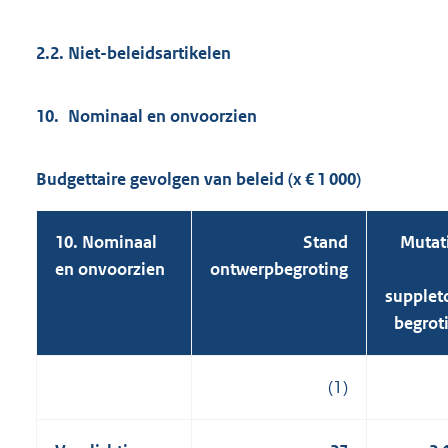
2.2. Niet-beleidsartikelen
10. Nominaal en onvoorzien
Budgettaire gevolgen van beleid (x € 1 000)
10. Nominaal
Stand
Mutat
en onvoorzien
ontwerpbegroting
supplet
begrot
(1)