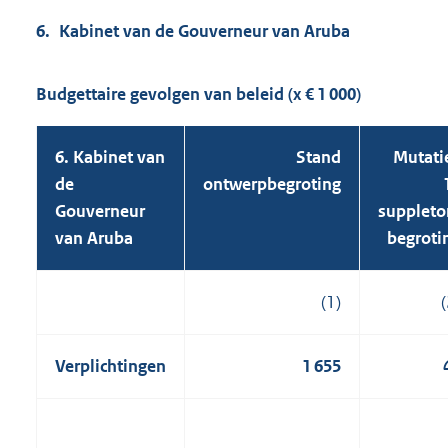
6. Kabinet van de Gouverneur van Aruba
Budgettaire gevolgen van beleid (x € 1 000)
6. Kabinet van
Stand
Mutati
de
ontwerpbegroting
Gouverneur
suppleto
van Aruba
begroti
(1)
(
Verplichtingen
1 655