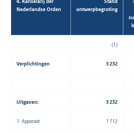
4. Kanselarij der
Stand
Nederlandse Orden
ontwerpbegroting
su
b
(1)
Verplichtingen
3 232
Uitgaven:
3 232
1 Apparaat
1 712