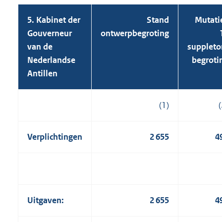
5. Kabinet der
Stand
Mutati
Gouverneur
ontwerpbegroting
van de
suppleto
Nederlandse
begroti
Antillen
(1)
(
Verplichtingen
2 655
4
Uitgaven:
2 655
4