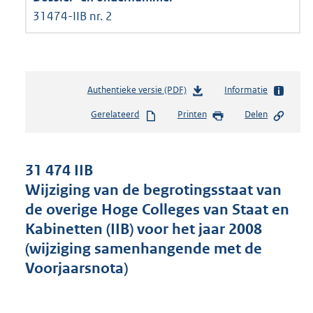
31474-IIB nr. 2
Authentieke versie (PDF)
b
Informatie
e
Gerelateerd
Printen
Delen
s
t
a
n
31 474 IIB
d
Wijziging van de begrotingsstaat van
s
de overige Hoge Colleges van Staat en
g
r
Kabinetten (IIB) voor het jaar 2008
o
(wijziging samenhangende met de
o
Voorjaarsnota)
t
t
e
: