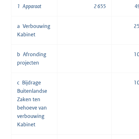
1 Apparaat
2 655
4
a Verbouwing
2
Kabinet
b Afronding
1
projecten
c Bijdrage
1
Buitenlandse
Zaken ten
behoeve van
verbouwing
Kabinet