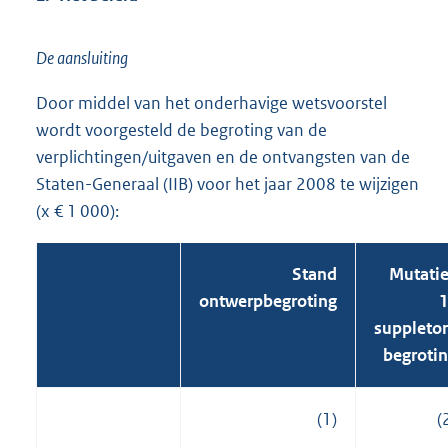
De aansluiting
Door middel van het onderhavige wetsvoorstel
wordt voorgesteld de begroting van de
verplichtingen/uitgaven en de ontvangsten van de
Staten-Generaal (IIB) voor het jaar 2008 te wijzigen
(x € 1 000):
Stand
Mutati
ontwerpbegroting
1
suppleto
begroti
(1)
(