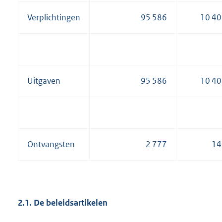
Verplichtingen
95 586
10 4
Uitgaven
95 586
10 4
Ontvangsten
2 777
14
2.1. De beleidsartikelen