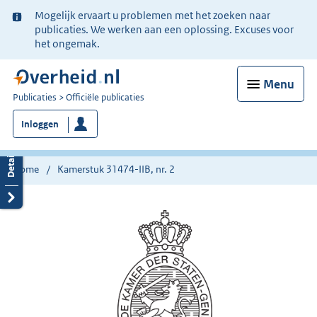
Ter
Mogelijk ervaart u problemen met het zoeken naar
informatie:
publicaties. We werken aan een oplossing. Excuses voor
het ongemak.
Menu
U
Publicaties
Officiële publicaties
bent
Inloggen
nu
hier:
Home
Kamerstuk 31474-IIB, nr. 2