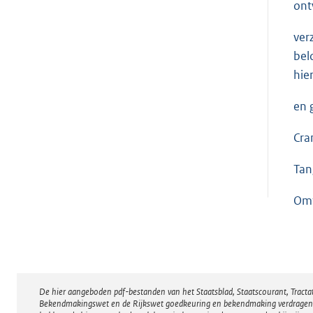
ont
ver
bel
hie
en 
Cra
Tan
Omt
De hier aangeboden pdf-bestanden van het Staatsblad, Staatscourant, Tract
Disclaimer
Bekendmakingswet en de Rijkswet goedkeuring en bekendmaking verdragen voor