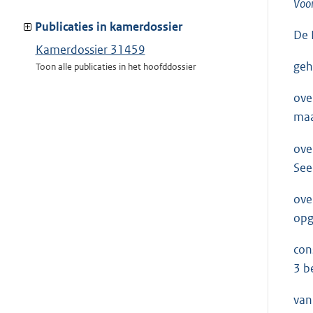
Voor
meer
van:
Publicaties in kamerdossier
De 
Kamerdossier 31459
geh
Toon alle publicaties in het hoofddossier
ove
maar
ove
See
ove
opg
con
3 be
van