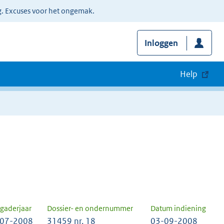
g. Excuses voor het ongemak.
Inloggen
Help
gaderjaar
Dossier- en ondernummer
Datum indiening
07-2008
31459 nr. 18
03-09-2008