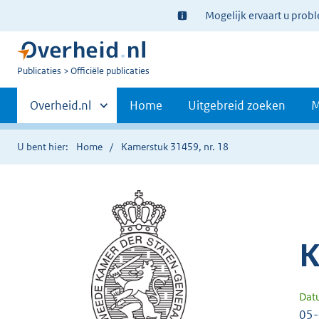
Ter
Mogelijk ervaart u prob
informatie:
U
Publicaties
Officiële publicaties
bent
Primaire
nu
Andere
Overheid.nl
Home
Uitgebreid zoeken
M
hier:
sites
navigatie
binnen
U bent hier:
Home
Kamerstuk 31459, nr. 18
K
Dat
05