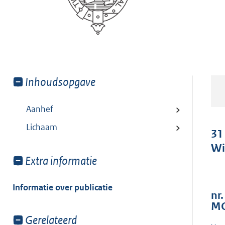
Toon
Inhoudsopgave
meer
van:
Aanhef
Lichaam
31
Wi
Toon
Extra informatie
meer
van:
Informatie over publicatie
nr.
MO
Toon
Gerelateerd