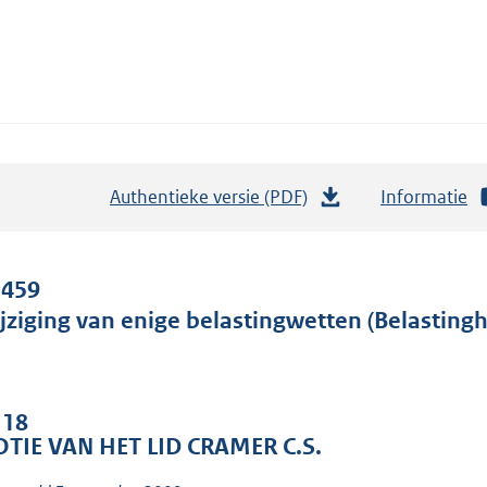
Authentieke versie (PDF)
b
Informatie
e
s
t
 459
a
jziging van enige belastingwetten (Belasting
n
d
s
 18
g
TIE VAN HET LID CRAMER C.S.
r