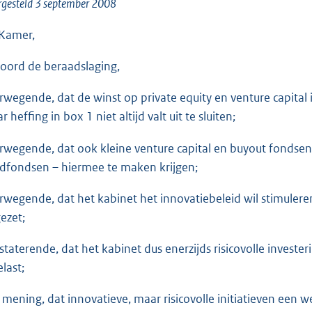
o
gesteld 3 september 2008
o
Kamer,
t
t
oord de beraadslaging,
e
:
rwegende, dat de winst op private equity en venture capital 
1
 heffing in box 1 niet altijd valt uit te sluiten;
3
rwegende, dat ook kleine venture capital en buyout fondsen d
K
dfondsen – hiermee te maken krijgen;
b
rwegende, dat het kabinet het innovatiebeleid wil stimuler
ezet;
staterende, dat het kabinet dus enerzijds risicovolle investe
last;
 mening, dat innovatieve, maar risicovolle initiatieven een 