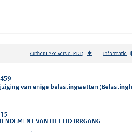
Authentieke versie (PDF)
b
Informatie
e
s
t
 459
a
jziging van enige belastingwetten (Belasting
n
d
s
 15
g
ENDEMENT VAN HET LID IRRGANG
r