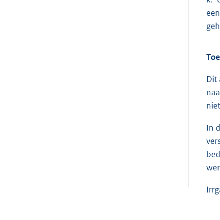
een
geh
Toe
Dit
naa
niet
In 
ver
bed
wen
Irr