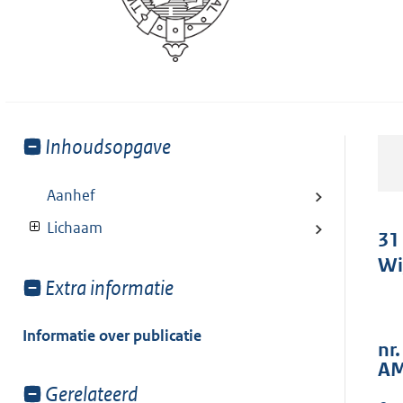
Toon
Inhoudsopgave
meer
van:
Aanhef
Lichaam
31
Wi
Toon
Extra informatie
meer
van:
Informatie over publicatie
nr.
AM
Toon
Gerelateerd