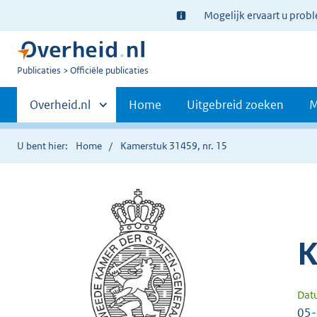
Ter
Mogelijk ervaart u prob
informatie:
U
Publicaties
Officiële publicaties
bent
Primaire
nu
Andere
Overheid.nl
Home
Uitgebreid zoeken
M
hier:
sites
navigatie
binnen
U bent hier:
Home
Kamerstuk 31459, nr. 15
K
Dat
05