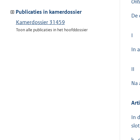
Ont
meer
van:
Publicaties in kamerdossier
De 
Kamerdossier 31459
Toon alle publicaties in het hoofddossier
I
In 
II
Na 
Art
In 
slo
k. 