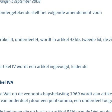
o
vangen 3 september 2008
o
ondergetekende stelt het volgende amendement voor:
t
t
e
:
artikel II, onderdeel H, wordt in artikel 32bb, tweede lid, 
1
4
K
b
artikel IV wordt een artikel ingevoegd, luidende
ikel IVA
de Wet op de vennootschapsbelasting 1969 wordt aan artikel 
t van onderdeel j door een puntkomma, een onderdeel toeg
de bedragen die op basis van artikel 32bb van de Wet op de