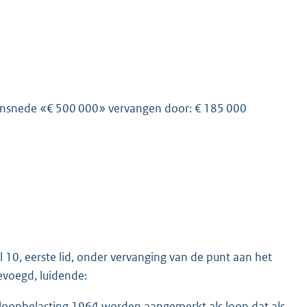
de zinsnede «€ 500 000» vervangen door: € 185 000
10, eerste lid, onder vervanging van de punt aan het
evoegd, luidende:
 loonbelasting 1964 worden aangemerkt als loon dat als