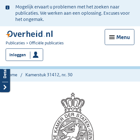
Ter
Mogelijk ervaart u problemen met het zoeken naar
informatie:
publicaties. We werken aan een oplossing. Excuses voor
het ongemak.
Menu
U
Publicaties
Officiële publicaties
bent
Inloggen
nu
hier:
Home
Kamerstuk 31412, nr. 30