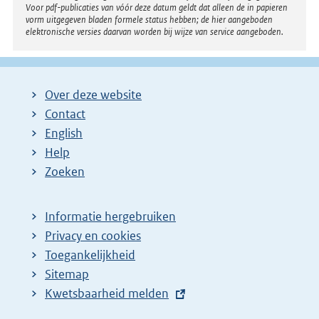
Voor pdf-publicaties van vóór deze datum geldt dat alleen de in papieren
vorm uitgegeven bladen formele status hebben; de hier aangeboden
elektronische versies daarvan worden bij wijze van service aangeboden.
Over deze website
Contact
English
Help
Zoeken
Informatie hergebruiken
Privacy en cookies
Toegankelijkheid
Sitemap
E
Kwetsbaarheid melden
x