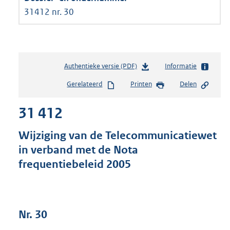
31412 nr. 30
Authentieke versie (PDF)
b
Informatie
e
Gerelateerd
Printen
Delen
s
t
31 412
a
n
d
Wijziging van de Telecommunicatiewet
s
in verband met de Nota
g
frequentiebeleid 2005
r
o
o
t
t
Nr. 30
e
: