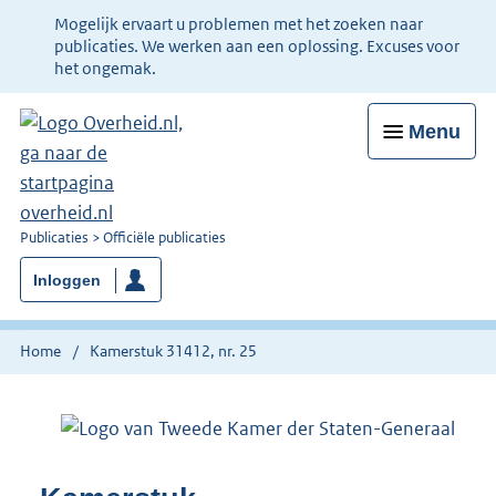
Ter
Mogelijk ervaart u problemen met het zoeken naar
informatie:
publicaties. We werken aan een oplossing. Excuses voor
het ongemak.
Menu
U
Publicaties
Officiële publicaties
bent
Inloggen
nu
hier:
Home
Kamerstuk 31412, nr. 25