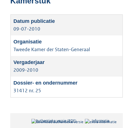
Kamerstuk
09-07-2010
Tweede Kamer der Staten-Generaal
2009-2010
31412 nr. 25
Authentieke versie (PDF)
b
Informatie
e