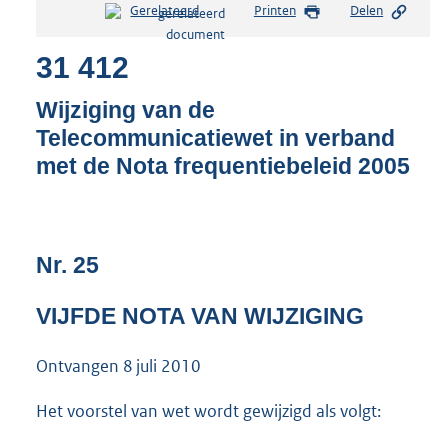
Gerelateerd
Printen
Delen
s
t
31 412
a
n
d
Wijziging van de
s
Telecommunicatiewet in verband
g
met de Nota frequentiebeleid 2005
r
o
o
t
t
Nr. 25
e
:
4
VIJFDE NOTA VAN WIJZIGING
5
K
Ontvangen
8 juli 2010
b
Het voorstel van wet wordt gewijzigd als volgt: