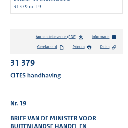
31379 nr. 19
Authentieke versie (PDF)
b
Informatie
e
Gerelateerd
Printen
Delen
s
t
31 379
a
n
d
CITES handhaving
s
g
r
o
Nr. 19
o
t
t
BRIEF VAN DE MINISTER VOOR
e
BUITENLANDSE HANDEL EN
: