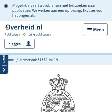
Ter
Mogelijk ervaart u problemen met het zoeken naar
informatie:
publicaties. We werken aan een oplossing. Excuses voor
het ongemak.
Menu
U
Publicaties
Officiële publicaties
bent
Inloggen
nu
hier:
Home
Kamerstuk 31379, nr. 19