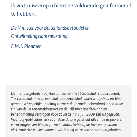
Ik vertrouw erop u hiermee voldoende geïnformeerd
te hebben.
De Minister voor Buitenlandse Handel en
Ontwikkelingssamenwerking,
E.M.J.
Ploumen
Disclaimer
De hier aangeboden pdf-bestanden van het Staatsblad, Staatscourant,
Tractatenblad, provinciaal blad, gemeenteblad, waterschapsblad en blad
gemeenschappelijke regeling vormen de formele bekendmakingen in de
zin van de Bekendmakingswet en de Rijkswet goedkeuring en
bekendmaking verdragen voor zover ze na 1 juli 2009 zijn uitgegeven.
Voor pdf-publicaties van vóór deze datum geldt dat alleen de in papieren
vorm uitgegeven bladen formele status hebben; de hier aangeboden
elektronische versies daarvan worden bij wijze van service aangeboden.