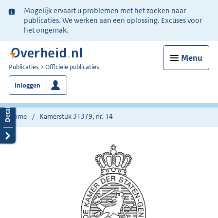
Ter
Mogelijk ervaart u problemen met het zoeken naar
informatie:
publicaties. We werken aan een oplossing. Excuses voor
het ongemak.
Menu
U
Publicaties
Officiële publicaties
bent
Inloggen
nu
hier:
Home
Kamerstuk 31379, nr. 14