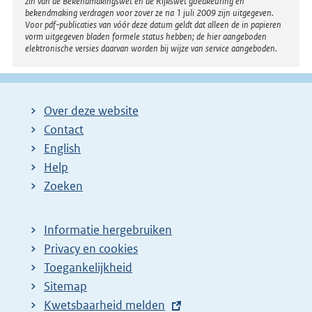
zin van de Bekendmakingswet en de Rijkswet goedkeuring en
bekendmaking verdragen voor zover ze na 1 juli 2009 zijn uitgegeven.
Voor pdf-publicaties van vóór deze datum geldt dat alleen de in papieren
vorm uitgegeven bladen formele status hebben; de hier aangeboden
elektronische versies daarvan worden bij wijze van service aangeboden.
Over deze website
Contact
English
Help
Zoeken
Informatie hergebruiken
Privacy en cookies
Toegankelijkheid
Sitemap
E
Kwetsbaarheid melden