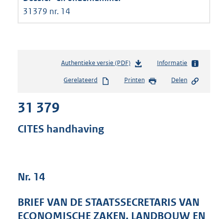
31379 nr. 14
Authentieke versie (PDF)
b
Informatie
e
Gerelateerd
Printen
Delen
s
t
31 379
a
n
d
CITES handhaving
s
g
r
o
Nr. 14
o
t
t
BRIEF VAN DE STAATSSECRETARIS VAN
e
ECONOMISCHE ZAKEN, LANDBOUW EN
: