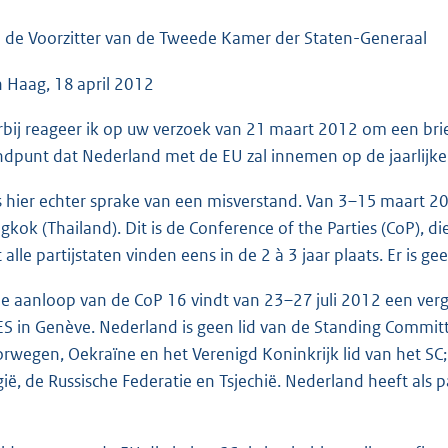
o
o
 de Voorzitter van de Tweede Kamer der Staten-Generaal
t
 Haag, 18 april 2012
t
e
rbij reageer ik op uw verzoek van 21 maart 2012 om een bri
:
ndpunt dat Nederland met de EU zal innemen op de jaarlijke 
4
0
is hier echter sprake van een misverstand. Van 3–15 maart 2
K
gkok (Thailand). Dit is de Conference of the Parties (CoP), 
b
 alle partijstaten vinden eens in de 2 à 3 jaar plaats. Er is ge
de aanloop van de CoP 16 vindt van 23–27 juli 2012 een ver
ES in Genève. Nederland is geen lid van de Standing Committ
rwegen, Oekraïne en het Verenigd Koninkrijk lid van het SC; p
gië, de Russische Federatie en Tsjechië. Nederland heeft als 