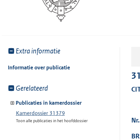
Toon
Extra informatie
meer
van:
Informatie over publicatie
3
Toon
Gerelateerd
CI
meer
van:
Publicaties in kamerdossier
Kamerdossier 31379
Nr.
Toon alle publicaties in het hoofddossier
BR