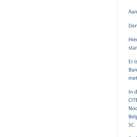
Aan
Den
Hie
sta
Er 
Ban
met
In 
CIT
Noo
Bel
SC.