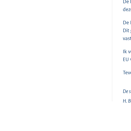
De 
dez
De 
Dit
vas
Ik 
EU 
Tev
De s
H.
B