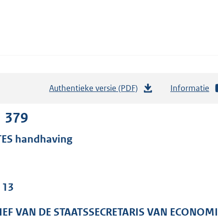
Authentieke versie (PDF)
b
Informatie
e
s
1 379
t
TES handhaving
a
n
d
s
 13
g
r
IEF VAN DE STAATSSECRETARIS VAN ECONOM