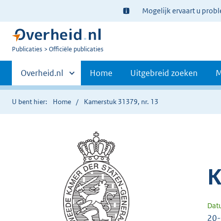
Ter
Mogelijk ervaart u prob
informatie:
U
Publicaties
Officiële publicaties
bent
Primaire
nu
Andere
Overheid.nl
Home
Uitgebreid zoeken
M
hier:
sites
navigatie
binnen
U bent hier:
Home
Kamerstuk 31379, nr. 13
K
Dat
20