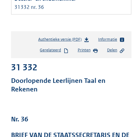
31332 nr. 36
Authentieke versie (PDF)
b
Informatie
e
Gerelateerd
Printen
Delen
s
t
31 332
a
n
d
Doorlopende Leerlijnen Taal en
s
Rekenen
g
r
o
o
t
Nr. 36
t
e
BRIEF VAN DE STAATSSECRETARIS EN DE
: