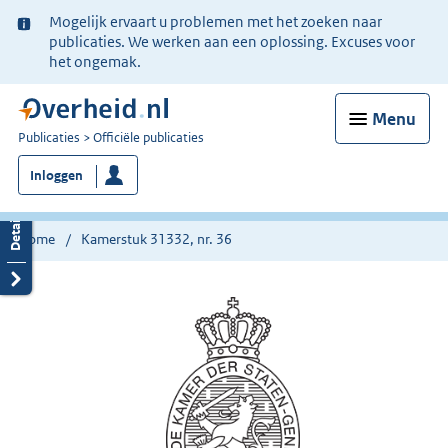
Ter
Mogelijk ervaart u problemen met het zoeken naar
informatie:
publicaties. We werken aan een oplossing. Excuses voor
het ongemak.
Menu
U
Publicaties
Officiële publicaties
bent
Inloggen
nu
hier:
Home
Kamerstuk 31332, nr. 36