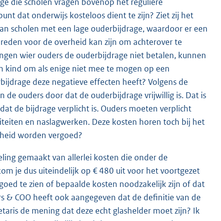
rage die scholen vragen bovenop het reguliere
unt dat onderwijs kosteloos dient te zijn? Ziet zij het
an scholen met een lage ouderbijdrage, waardoor er een
n reden voor de overheid kan zijn om achterover te
lingen wier ouders de ouderbijdrage niet betalen, kunnen
een kind om als enige niet mee te mogen op een
erbijdrage deze negatieve effecten heeft? Volgens de
 de ouders door dat de ouderbijdrage vrijwillig is. Dat is
dat de bijdrage verplicht is. Ouders moeten verplicht
iteiten en naslagwerken. Deze kosten horen toch bij het
erheid worden vergoed?
eling gemaakt van allerlei kosten die onder de
m je dus uiteindelijk op € 480 uit voor het voortgezet
goed te zien of bepaalde kosten noodzakelijk zijn of dat
ders & COO heeft ook aangegeven dat de definitie van de
etaris de mening dat deze echt glashelder moet zijn? Ik