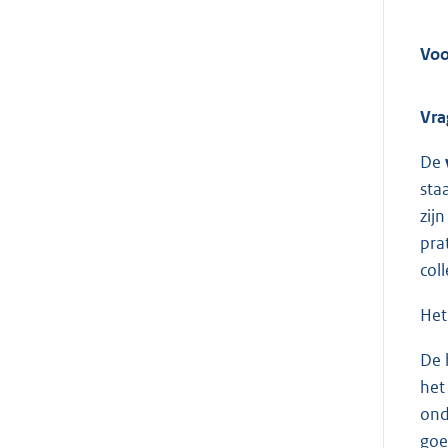
Voo
Vra
De
sta
zij
pra
col
Het
De 
het
ond
goe