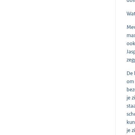
Wat
Me
max
ook
Jas
zeg
De 
om 
bez
je 
sta
sch
kun
je 