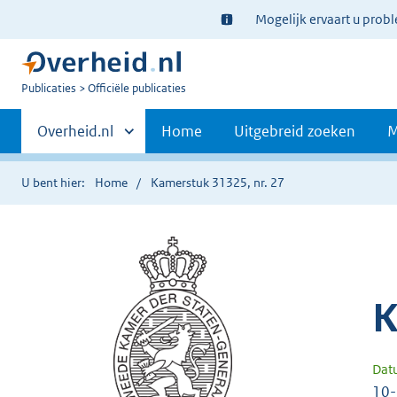
Ter
Mogelijk ervaart u prob
informatie:
U
Publicaties
Officiële publicaties
bent
Primaire
nu
Andere
Overheid.nl
Home
Uitgebreid zoeken
M
hier:
sites
navigatie
binnen
U bent hier:
Home
Kamerstuk 31325, nr. 27
K
Dat
10