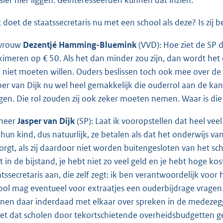
 doet de staatssecretaris nu met een school als deze? Is zij 
vrouw
Dezentjé Hamming-Bluemink
(VVD): Hoe ziet de SP d
imeren op € 50. Als het dan minder zou zijn, dan wordt het oo
 niet moeten willen. Ouders beslissen toch ook mee over de
per van Dijk nu wel heel gemakkelijk die ouderrol aan de kant
gen. Die rol zouden zij ook zeker moeten nemen. Waar is die
heer
Jasper van Dijk
(SP): Laat ik vooropstellen dat heel vee
hun kind, dus natuurlijk, ze betalen als dat het onderwijs van
orgt, als zij daardoor niet worden buitengesloten van het sch
zit in de bijstand, je hebt niet zo veel geld en je hebt hoge ko
atssecretaris aan, die zelf zegt: ik ben verantwoordelijk voor
ool mag eventueel voor extraatjes een ouderbijdrage vragen.
nen daar inderdaad met elkaar over spreken in de medezeg
ziet dat scholen door tekortschietende overheidsbudgette