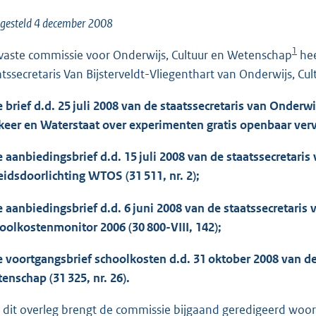
o
o
gesteld 4 december 2008
t
1
vaste commissie voor Onderwijs, Cultuur en Wetenschap
hee
t
atssecretaris Van Bijsterveldt-Vliegenthart van Onderwijs, C
e
:
e brief d.d. 25 juli 2008 van de staatssecretaris van Onder
9
keer en Waterstaat over experimenten gratis openbaar vervoe
8
K
e aanbiedingsbrief d.d. 15 juli 2008 van de staatssecretari
b
eidsdoorlichting WTOS (31 511, nr. 2);
e aanbiedingsbrief d.d. 6 juni 2008 van de staatssecretaris
oolkostenmonitor 2006 (30 800-VIII, 142);
e voortgangsbrief schoolkosten d.d. 31 oktober 2008 van de
enschap (31 325, nr. 26).
 dit overleg brengt de commissie bijgaand geredigeerd woorde