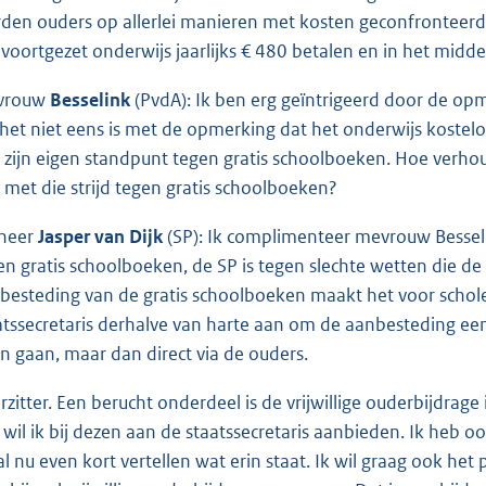
den ouders op allerlei manieren met kosten geconfronteerd. Ui
 voortgezet onderwijs jaarlijks € 480 betalen en in het mid
vrouw
Besselink
(PvdA): Ik ben erg geïntrigeerd door de opm
 het niet eens is met de opmerking dat het onderwijs kostel
 zijn eigen standpunt tegen gratis schoolboeken. Hoe verhou
h met die strijd tegen gratis schoolboeken?
heer
Jasper van Dijk
(SP): Ik complimenteer mevrouw Besselin
en gratis schoolboeken, de SP is tegen slechte wetten die de
besteding van de gratis schoolboeken maakt het voor schole
atssecretaris derhalve van harte aan om de aanbesteding een 
en gaan, maar dan direct via de ouders.
rzitter. Een berucht onderdeel is de vrijwillige ouderbijdrag
 wil ik bij dezen aan de staatssecretaris aanbieden. Ik he
zal nu even kort vertellen wat erin staat. Ik wil graag ook het