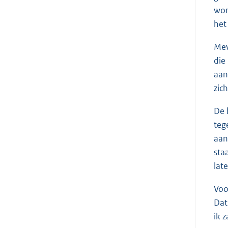
wor
het
Me
die
aan
zic
De 
teg
aan
sta
lat
Voo
Dat
ik 