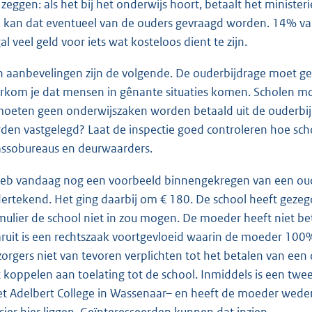
zeggen: als het bij het onderwijs hoort, betaalt het ministerie 
 kan dat eventueel van de ouders gevraagd worden. 14% van 
al veel geld voor iets wat kosteloos dient te zijn.
n aanbevelingen zijn de volgende. De ouderbijdrage moet 
rkom je dat mensen in gênante situaties komen. Scholen moet
moeten geen onderwijszaken worden betaald uit de ouderbij
den vastgelegd? Laat de inspectie goed controleren hoe sch
assobureaus en deurwaarders.
heb vandaag nog een voorbeeld binnengekregen van een oude
ertekend. Het ging daarbij om € 180. De school heeft gezeg
mulier de school niet in zou mogen. De moeder heeft niet b
ruit is een rechtszaak voortgevloeid waarin de moeder 100% i
zorgers niet van tevoren verplichten tot het betalen van ee
t koppelen aan toelating tot de school. Inmiddels is een tw
et Adelbert College in Wassenaar– en heeft de moeder wede
sier hier liggen. Geïnteresseerden kunnen dat inzien.