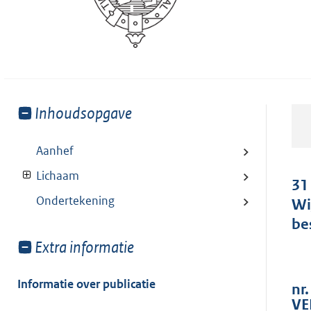
Toon
Inhoudsopgave
meer
van:
Aanhef
Lichaam
31
Ondertekening
Wi
be
Toon
Extra informatie
meer
van:
Informatie over publicatie
nr.
VE