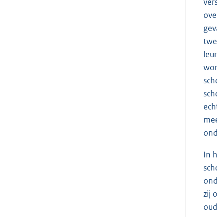
ver
ove
gev
twe
leu
wor
sch
sch
ech
mee
ond
In 
sch
ond
zij
oud