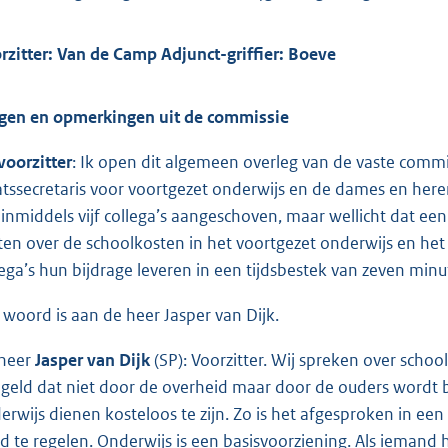
rzitter: Van de Camp Adjunct-griffier: Boeve
gen en opmerkingen uit de commissie
voorzitter
: Ik open dit algemeen overleg van de vaste comm
atssecretaris voor voortgezet onderwijs en de dames en heren
n inmiddels vijf collega’s aangeschoven, maar wellicht dat een 
ten over de schoolkosten in het voortgezet onderwijs en het
lega’s hun bijdrage leveren in een tijdsbestek van zeven minu
 woord is aan de heer Jasper van Dijk.
heer
Jasper van Dijk
(SP): Voorzitter. Wij spreken over scho
 geld dat niet door de overheid maar door de ouders wordt b
erwijs dienen kosteloos te zijn. Zo is het afgesproken in ee
d te regelen. Onderwijs is een basisvoorziening. Als iemand 