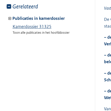
Toon
Gerelateerd
Vast
meer
van:
Publicaties in kamerdossier
De 
sta
Kamerdossier 31325
Toon alle publicaties in het hoofddossier
– d
Ver
– d
bel
– d
Sch
– d
Wet
Van