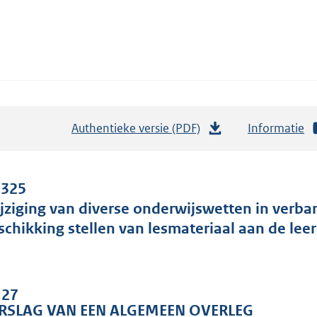
Authentieke versie (PDF)
b
Informatie
e
s
t
 325
a
jziging van diverse onderwijswetten in verba
n
schikking stellen van lesmateriaal aan de lee
d
s
g
 27
r
RSLAG VAN EEN ALGEMEEN OVERLEG