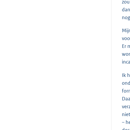
zou 
dan
nog
Mij
voo
Er 
wor
inc
Ik 
ond
for
Daa
ver
nie
– h
dos