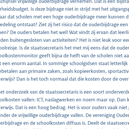
schijnsel vrijwillige ouderbijdrage vernemen. Dat is een bijd
rheidsbudget. Is deze bijdrage niet in strijd met het uitgangsp
aar dat scholen met een hoge ouderbijdrage meer kunnen d
edeling ontstaat? Ziet zij het risico dat de ouderbijdrage ee
nen? De ouders betalen het wel! Wat vindt zij ervan dat leer
den buitengesloten van activiteiten? Het is niet leuk voor 
oolreisje. Is de staatssecretaris het met mij eens dat de oud
oolkostenmonitor geeft bijna de helft van de scholen niet aan
t een enorm aantal. In sommige schoolgidsen staat letterlijk 
betalen aan primaire zaken, zoals kopieerkosten, sportactiv
erwijs? Dan is het toch normaal dat die kosten door de ov
het onderzoek van de staatssecretaris is een soort onderverd
oolkosten vallen: ICT, naslagwerken en noem maar op. Dan ko
erwijs. Dat is een hoog bedrag. Het is voor ouders vaak niet 
 onder de vrijwillige ouderbijdrage vallen. De vereniging Ou
erbijdrage en de schoolkosten diffuus is. Deelt de staatssecr