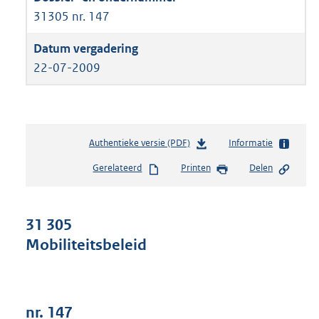
31305 nr. 147
22-07-2009
Authentieke versie (PDF)
b
Informatie
e
Gerelateerd
Printen
Delen
s
t
a
n
31 305
d
Mobiliteitsbeleid
s
g
r
o
o
nr. 147