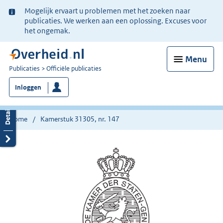
Ter
Mogelijk ervaart u problemen met het zoeken naar
informatie:
publicaties. We werken aan een oplossing. Excuses voor
het ongemak.
Menu
U
Publicaties
Officiële publicaties
bent
Inloggen
nu
hier:
Home
Kamerstuk 31305, nr. 147