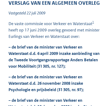
t
VERSLAG VAN EEN ALGEMEEN OVERLEG
t
e
Vastgesteld 22 juli 2009
:
1
1
De vaste commissie voor Verkeer en Waterstaat
0
heeft op 17 juni 2009 overleg gevoerd met minister
8
K
Eurlings van Verkeer en Waterstaat over:
b
– de brief van de minister van Verkeer en
Waterstaat d.d. 6 april 2009 inzake aanbieding van
de Tweede Voortgangsrapportage Anders Betalen
voor Mobiliteit (31 305, nr. 127);
– de brief van de minister van Verkeer en
Waterstaat d.d. 26 november 2008 inzake
Psychologie en prijsbeleid (31 305, nr. 97);
– de brief van de minister van Verkeer en