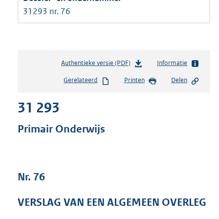
31293 nr. 76
Authentieke versie (PDF)
b
Informatie
e
Gerelateerd
Printen
Delen
s
t
31 293
a
n
d
Primair Onderwijs
s
g
r
o
Nr. 76
o
t
t
VERSLAG VAN EEN ALGEMEEN OVERLEG
e
: