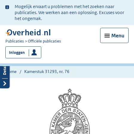
Ter
Mogelijk ervaart u problemen met het zoeken naar
informatie:
publicaties. We werken aan een oplossing. Excuses voor
het ongemak.
Menu
U
Publicaties
Officiële publicaties
bent
Inloggen
nu
hier:
Home
Kamerstuk 31293, nr. 76