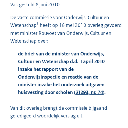
Vastgesteld
8 juni 2010
7
8
K
De vaste commissie voor Onderwijs, Cultuur en
b
1
Wetenschap
heeft op 18 mei 2010 overleg gevoerd
met minister Rouvoet van Onderwijs, Cultuur en
Wetenschap over:
–
de brief van de minister van Onderwijs,
Cultuur en Wetenschap d.d. 1 april 2010
inzake het rapport van de
Onderwijsinspectie en reactie van de
minister inzake het onderzoek uitgaven
huisvesting door scholen (
31293, nr. 74
).
Van dit overleg brengt de commissie bijgaand
geredigeerd woordelijk verslag uit.