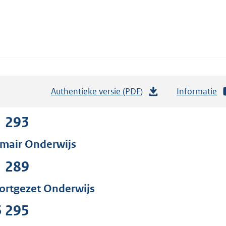
Authentieke versie (PDF)
b
Informatie
e
s
1 293
t
imair Onderwijs
a
n
1 289
d
s
ortgezet Onderwijs
g
5 295
r