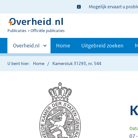
Ter
Mogelijk ervaart u prob
informatie:
U
Publicaties
Officiële publicaties
bent
Primaire
nu
Andere
Overheid.nl
Home
Uitgebreid zoeken
M
hier:
sites
navigatie
binnen
U bent hier:
Home
Kamerstuk 31293, nr. 544
K
Dat
07-