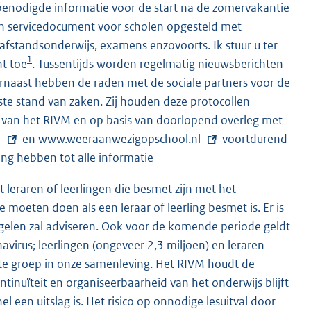
 benodigde informatie voor de start na de zomervakantie
en servicedocument voor scholen opgesteld met
, afstandsonderwijs, examens enzovoorts. Ik stuur u ter
1
nt toe
. Tussentijds worden regelmatig nieuwsberichten
arnaast hebben de raden met de sociale partners voor de
te stand van zaken. Zij houden deze protocollen
e van het RIVM en op basis van doorlopend overleg met
l
en
E
www.weeraanwezigopschool.nl
voortdurend
ng hebben tot alle informatie
x
t
eraren of leerlingen die besmet zijn met het
e
e moeten doen als een leraar of leerling besmet is. Er is
r
gelen zal adviseren. Ook voor de komende periode geldt
n
virus; leerlingen (ongeveer 2,3 miljoen) en leraren
e
ote groep in onze samenleving. Het RIVM houdt de
l
inuïteit en organiseerbaarheid van het onderwijs blijft
i
el een uitslag is. Het risico op onnodige lesuitval door
n