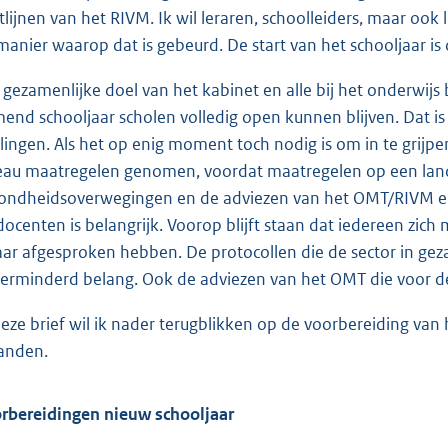
htlijnen van het RIVM. Ik wil leraren, schoolleiders, maar o
manier waarop dat is gebeurd. De start van het schooljaar 
 gezamenlijke doel van het kabinet en alle bij het onderwijs 
end schooljaar scholen volledig open kunnen blijven. Dat is
rlingen. Als het op enig moment toch nodig is om in te grijp
eau maatregelen genomen, voordat maatregelen op een lande
ondheidsoverwegingen en de adviezen van het OMT/RIVM en 
docenten is belangrijk. Voorop blijft staan dat iedereen zi
aar afgesproken hebben. De protocollen die de sector in geza
erminderd belang. Ook de adviezen van het OMT die voor de 
deze brief wil ik nader terugblikken op de voorbereiding va
anden.
rbereidingen nieuw schooljaar