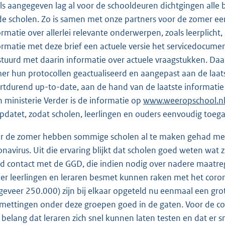
ls aangegeven lag al voor de schooldeuren dichtgingen alle
 de scholen. Zo is samen met onze partners voor de zomer e
ormatie over allerlei relevante onderwerpen, zoals leerplicht
ormatie met deze brief een actuele versie het servicedocume
stuurd met daarin informatie over actuele vraagstukken. Da
er hun protocollen geactualiseerd en aangepast aan de laats
rtdurend up-to-date, aan de hand van de laatste informati
n ministerie Verder is de informatie op
E
www.weeropschool.n
pdatet, zodat scholen, leerlingen en ouders eenvoudig toega
x
t
r de zomer hebben sommige scholen al te maken gehad met l
e
onavirus. Uit die ervaring blijkt dat scholen goed weten wat z
r
d contact met de GGD, die indien nodig over nadere maatre
n
 er leerlingen en leraren besmet kunnen raken met het corona
e
geveer 250.000) zijn bij elkaar opgeteld nu eenmaal een gr
l
mettingen onder deze groepen goed in de gaten. Voor de cont
i
 belang dat leraren zich snel kunnen laten testen en dat er sn
n