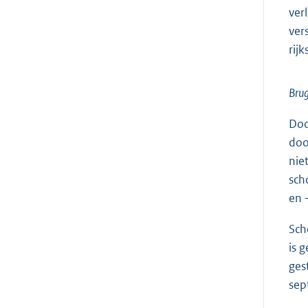
ver
ver
rij
Brug
Doo
doo
nie
sch
en –
Sch
is 
ges
sep