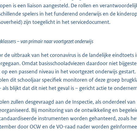
lopen is een liaison aangesteld. De rollen en verantwoorde
schillende spelers in het funderend onderwijs en de kindero
ksoverheid) zijn toegelicht in het servicedocument.
klassers – van primair naar voortgezet onderwijs
r de uitbraak van het coronavirus is de landelijke eindtoets 
rgegaan. Omdat basisschooladviezen daardoor niet bijgestel
t op een passend niveau in het voortgezet onderwijs gestart
olen dit schooljaar specifiek monitoren of deze groep brugkl
 als blijkt dat dit niet het geval is – gericht actie te onderne
olen zullen desgevraagd aan de Inspectie, als onderdeel van 
georganiseerd. Bij monitoring van de ontwikkeling en begelei
tandaardiseerde instrumenten worden gehanteerd, zoals het l
tember door OCW en de VO-raad nader worden geïnformee