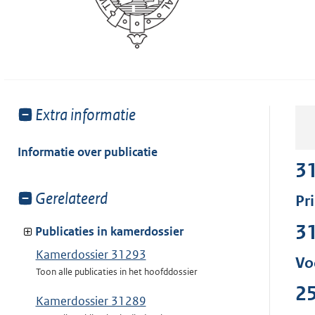
Toon
Extra informatie
meer
van:
Informatie over publicatie
3
Toon
Gerelateerd
Pr
meer
3
van:
Publicaties in kamerdossier
Kamerdossier 31293
Vo
Toon alle publicaties in het hoofddossier
2
Kamerdossier 31289