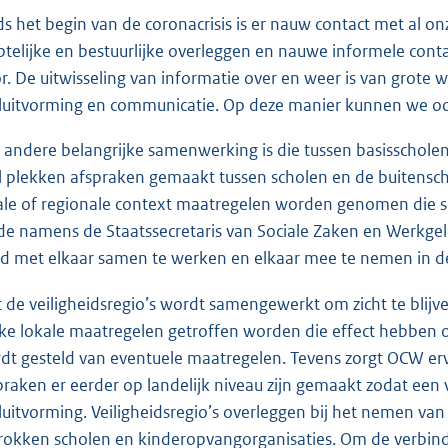
ds het begin van de coronacrisis is er nauw contact met al on
telijke en bestuurlijke overleggen en nauwe informele con
r. De uitwisseling van informatie over en weer is van grote w
luitvorming en communicatie. Op deze manier kunnen we ook
 andere belangrijke samenwerking is die tussen basisschole
l plekken afspraken gemaakt tussen scholen en de buitensc
ale of regionale context maatregelen worden genomen die sc
e namens de Staatssecretaris van Sociale Zaken en Werkge
d met elkaar samen te werken en elkaar mee te nemen in de
 de veiligheidsregio’s wordt samengewerkt om zicht te blijve
ke lokale maatregelen getroffen worden die effect hebben 
dt gesteld van eventuele maatregelen. Tevens zorgt OCW ervo
praken er eerder op landelijk niveau zijn gemaakt zodat een
luitvorming. Veiligheidsregio’s overleggen bij het nemen van
rokken scholen en kinderopvangorganisaties. Om de verbindi