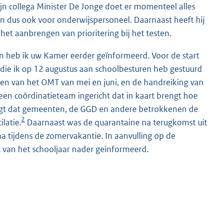
n collega Minister De Jonge doet er momenteel alles
k
en dus ook voor onderwijspersoneel. Daarnaast heeft hij
:
et aanbrengen van prioritering bij het testen.
 heb ik uw Kamer eerder geïnformeerd. Voor de start
 die ik op 12 augustus aan schoolbesturen heb gestuurd
ezen van het OMT van mei en juni, en de handreiking van
 een coördinatieteam ingericht dat in kaart brengt hoe
zorgt dat gemeenten, de GGD en andere betrokkenen de
2
latie.
Daarnaast was de quarantaine na terugkomst uit
a tijdens de zomervakantie. In aanvulling op de
t van het schooljaar nader geinformeerd.