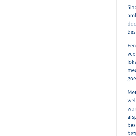
Sin
amb
doo
bes
Een
vee
lok
med
goe
Met
wel
wor
afs
bes
bet