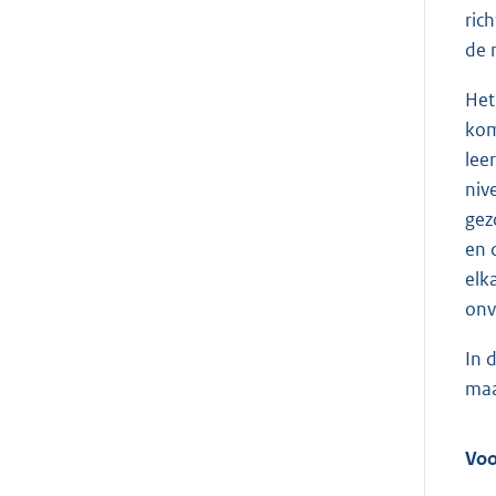
ric
de 
Het
kom
lee
niv
gez
en 
elk
onv
In 
ma
Voo