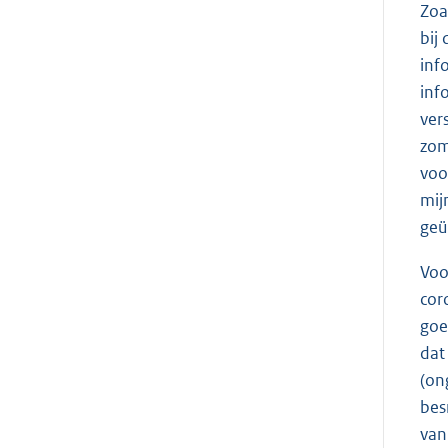
Zoa
bij
inf
inf
ver
zom
voo
mij
geü
Voo
cor
goe
dat
(on
bes
van