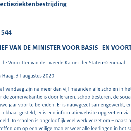
o
fectieziektenbestrijding
o
t
t
. 544
e
:
IEF VAN DE MINISTER VOOR BASIS- EN VOO
5
3
 de Voorzitter van de Tweede Kamer der Staten-Generaal
K
b
 Haag, 31 augustus 2020
af vandaag zijn na meer dan vijf maanden alle scholen in he
r de zomervakantie is door leraren, schoolbesturen, de socia
uwe jaar voor te bereiden. Er is nauwgezet samengewerkt, er l
chikbaar gesteld, er is een informatiewebsite opgezet en via
eeld. In scholen is ongelooflijk veel werk verzet om – naast
treffen om op een veilige manier weer alle leerlingen in h