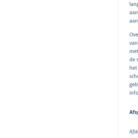
lan
aan
aan
Ove
van
met
de 
het
sch
geb
inf
Afs
Afs