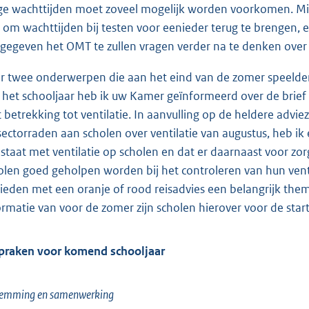
ge wachttijden moet zoveel mogelijk worden voorkomen. Mij
k
 om wachttijden bij testen voor eenieder terug te brengen, 
:
gegeven het OMT te zullen vragen verder na te denken over h
r twee onderwerpen die aan het eind van de zomer speelden
 het schooljaar heb ik uw Kamer geïnformeerd over de brief
 betrekking tot ventilatie. In aanvulling op de heldere advi
sectorraden aan scholen over ventilatie van augustus, heb ik
 staat met ventilatie op scholen en dat er daarnaast voor 
olen goed geholpen worden bij het controleren van hun venti
ieden met een oranje of rood reisadvies een belangrijk them
ormatie van voor de zomer zijn scholen hierover voor de star
praken voor komend schooljaar
temming en samenwerking