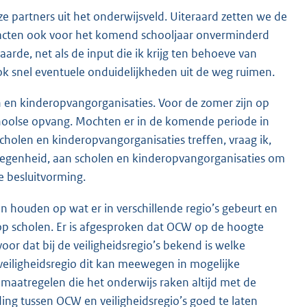
ze partners uit het onderwijsveld. Uiteraard zetten we de
tacten ook voor het komend schooljaar onverminderd
aarde, net als de input die ik krijg ten behoeve van
 snel eventuele onduidelijkheden uit de weg ruimen.
n en kinderopvangorganisaties. Voor de zomer zijn op
hoolse opvang. Mochten er in de komende periode in
holen en kinderopvangorganisaties treffen, vraag ik,
legenheid, aan scholen en kinderopvangorganisaties om
 besluitvorming.
n houden op wat er in verschillende regio’s gebeurt en
op scholen. Er is afgesproken dat OCW op de hoogte
or dat bij de veiligheidsregio’s bekend is welke
 veiligheidsregio dit kan meewegen in mogelijke
 maatregelen die het onderwijs raken altijd met de
ng tussen OCW en veiligheidsregio’s goed te laten