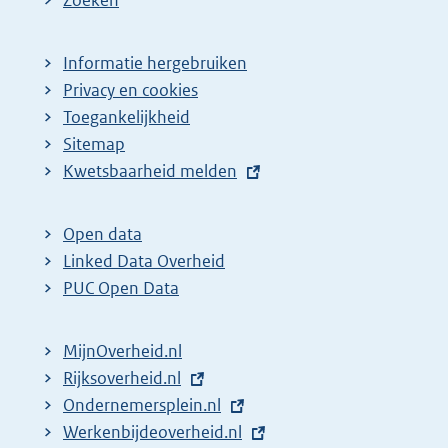
Zoeken
Informatie hergebruiken
Privacy en cookies
Toegankelijkheid
Sitemap
E
Kwetsbaarheid melden
x
t
Open data
e
Linked Data Overheid
r
PUC Open Data
n
e
MijnOverheid.nl
l
E
Rijksoverheid.nl
i
x
E
Ondernemersplein.nl
n
t
x
E
Werkenbijdeoverheid.nl
k