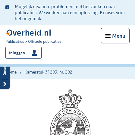
Ter
Mogelijk ervaart u problemen met het zoeken naar
informatie:
publicaties. We werken aan een oplossing. Excuses voor
het ongemak.
Menu
U
Publicaties
Officiële publicaties
bent
Inloggen
nu
hier:
Home
Kamerstuk 31293, nr. 292