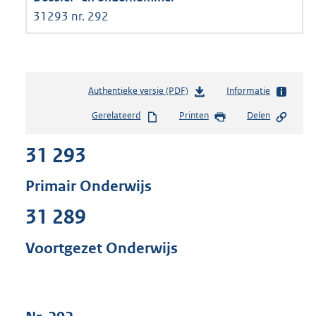
31293 nr. 292
Authentieke versie (PDF)
b
Informatie
e
Gerelateerd
Printen
Delen
s
t
31 293
a
n
d
Primair Onderwijs
s
g
31 289
r
o
Voortgezet Onderwijs
o
t
t
e
: