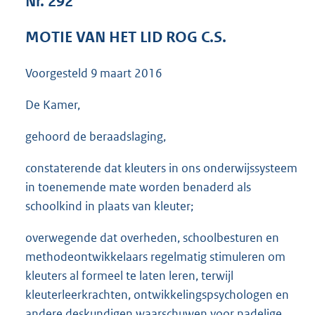
Nr. 292
3
6
MOTIE VAN HET LID ROG C.S.
K
b
Voorgesteld
9 maart 2016
De Kamer,
gehoord de beraadslaging,
constaterende dat kleuters in ons onderwijssysteem
in toenemende mate worden benaderd als
schoolkind in plaats van kleuter;
overwegende dat overheden, schoolbesturen en
methodeontwikkelaars regelmatig stimuleren om
kleuters al formeel te laten leren, terwijl
kleuterleerkrachten, ontwikkelingspsychologen en
andere deskundigen waarschuwen voor nadelige