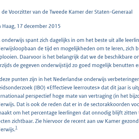
o
o
 de Voorzitter van de Tweede Kamer der Staten-Generaal
t
 Haag, 17 december 2015
t
e
 onderwijs spant zich dagelijks in om het beste uit alle leer
:
erwijsloopbaan de tijd en mogelijkheden om te leren, zich b
6
plooien. Daarvoor is het belangrijk dat we de beschikbare on
9
rzijds de gegeven onderwijstijd zo goed mogelijk benutten 
K
b
deze punten zijn in het Nederlandse onderwijs verbeteringen 
eidsonderzoek (IBO) «Effectieve leerroutes» dat dit jaar is 
ernationaal perspectief hoge mate van vertraging (in het bijz
erwijs. Dat is ook de reden dat er in de sectorakkoorden voo
aakt om het percentage leerlingen dat onnodig blijft zitten t
ecten zichtbaar. Zie hiervoor de recent aan uw Kamer gez
1
erwijs.