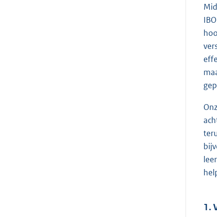
Mid
IBO
hoo
ver
eff
maa
gep
Onz
ach
ter
bij
lee
hel
1. 