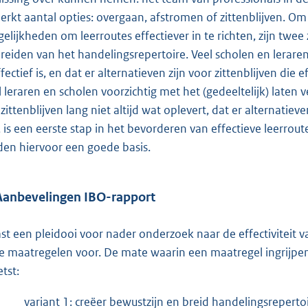
erkt aantal opties: overgaan, afstromen of zittenblijven. O
elijkheden om leerroutes effectiever in te richten, zijn twee
breiden van het handelingsrepertoire. Veel scholen en leraren 
ffectief is, en dat er alternatieven zijn voor zittenblijven die
l leraren en scholen voorzichtig met het (gedeeltelijk) laten 
 zittenblijven lang niet altijd wat oplevert, dat er alternatiev
n, is een eerste stap in het bevorderen van effectieve leerr
den hiervoor een goede basis.
Aanbevelingen IBO-rapport
st een pleidooi voor nader onderzoek naar de effectiviteit v
ie maatregelen voor. De mate waarin een maatregel ingrijpen
tst:
variant 1: creëer bewustzijn en breid handelingsrepertoi