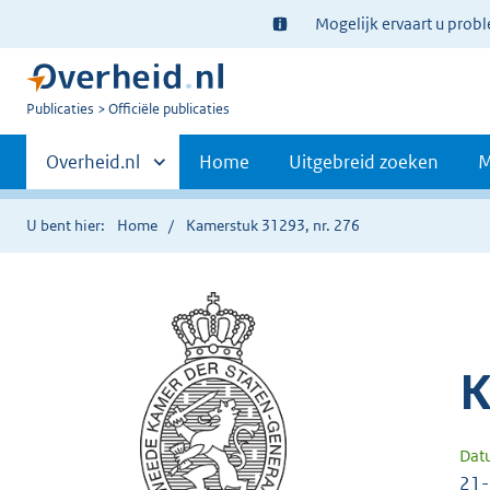
Ter
Mogelijk ervaart u prob
informatie:
U
Publicaties
Officiële publicaties
bent
Primaire
nu
Andere
Overheid.nl
Home
Uitgebreid zoeken
M
hier:
sites
navigatie
binnen
U bent hier:
Home
Kamerstuk 31293, nr. 276
K
Dat
21-