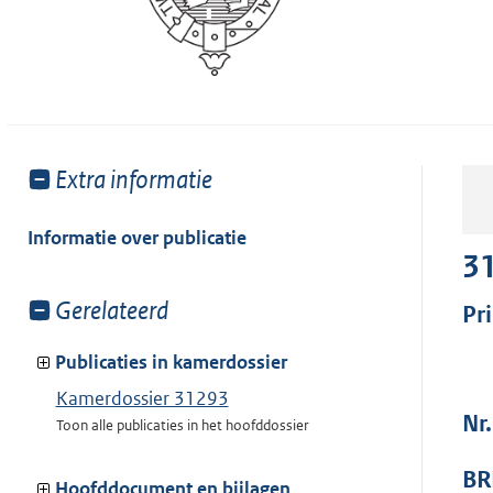
Toon
Extra informatie
meer
van:
Informatie over publicatie
3
Toon
Gerelateerd
Pr
meer
van:
Publicaties in kamerdossier
Kamerdossier 31293
Nr
Toon alle publicaties in het hoofddossier
BR
Hoofddocument en bijlagen