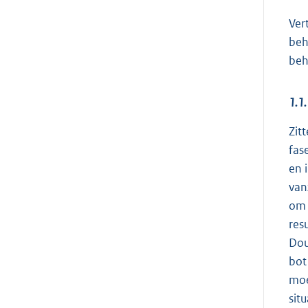
Ver
beh
beh
1.1.
Zit
fas
en 
van
om 
res
Dou
bot
moe
sit