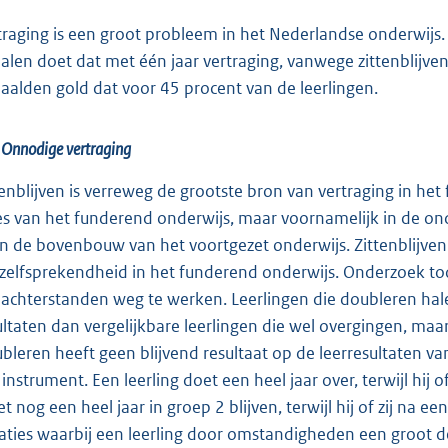
traging is een groot probleem in het Nederlandse onderwijs. E
alen doet dat met één jaar vertraging, vanwege zittenblijven
aalden gold dat voor 45 procent van de leerlingen.
 Onnodige vertraging
tenblijven is verreweg de grootste bron van vertraging in het
es van het funderend onderwijs, maar voornamelijk in de o
in de bovenbouw van het voortgezet onderwijs. Zittenblijven
zelfsprekendheid in het funderend onderwijs. Onderzoek toon
achterstanden weg te werken. Leerlingen die doubleren halen 
ultaten dan vergelijkbare leerlingen die wel overgingen, maa
bleren heeft geen blijvend resultaat op de leerresultaten va
 instrument. Een leerling doet een heel jaar over, terwijl hij 
t nog een heel jaar in groep 2 blijven, terwijl hij of zij na ee
uaties waarbij een leerling door omstandigheden een groot d