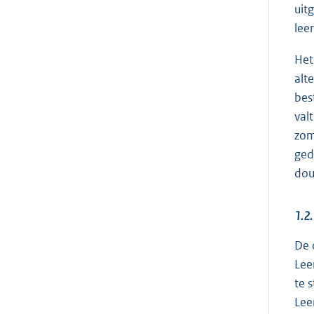
uit
lee
Het
alt
bes
val
zom
ged
dou
1.2.
De 
Lee
te 
Lee