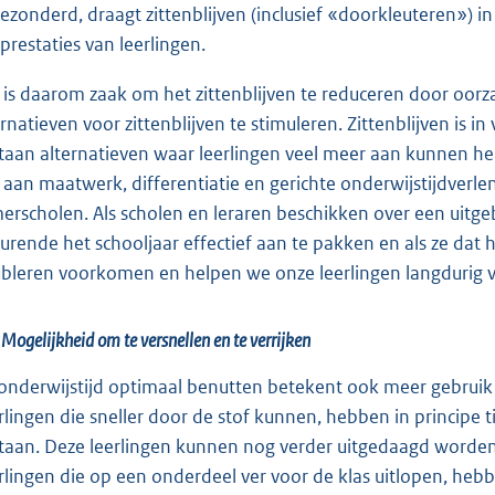
gezonderd, draagt zittenblijven (inclusief «doorkleuteren») i
rprestaties van leerlingen.
 is daarom zaak om het zittenblijven te reduceren door oor
ernatieven voor zittenblijven te stimuleren. Zittenblijven is 
taan alternatieven waar leerlingen veel meer aan kunnen heb
t aan maatwerk, differentiatie en gerichte onderwijstijdverl
erscholen. Als scholen en leraren beschikken over een uitg
urende het schooljaar effectief aan te pakken en als ze da
bleren voorkomen en helpen we onze leerlingen langdurig v
 Mogelijkheid om te versnellen en te verrijken
onderwijstijd optimaal benutten betekent ook meer gebruik 
rlingen die sneller door de stof kunnen, hebben in principe tij
staan. Deze leerlingen kunnen nog verder uitgedaagd worden
rlingen die op een onderdeel ver voor de klas uitlopen, he