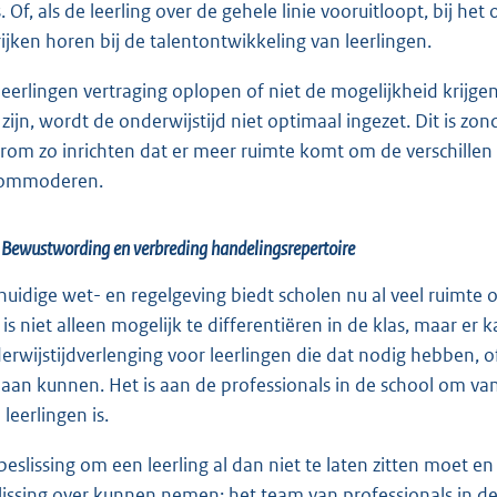
s. Of, als de leerling over de gehele linie vooruitloopt, bij h
rijken horen bij de talentontwikkeling van leerlingen.
 leerlingen vertraging oplopen of niet de mogelijkheid krijge
 zijn, wordt de onderwijstijd niet optimaal ingezet. Dit is z
rom zo inrichten dat er meer ruimte komt om de verschillen 
ommoderen.
 Bewustwording en verbreding handelingsrepertoire
huidige wet- en regelgeving biedt scholen nu al veel ruimte
 is niet alleen mogelijk te differentiëren in de klas, maar e
erwijstijdverlenging voor leerlingen die dat nodig hebben, of j
 aan kunnen. Het is aan de professionals in de school om va
leerlingen is.
beslissing om een leerling al dan niet te laten zitten moet en
lissing over kunnen nemen: het team van professionals in de 