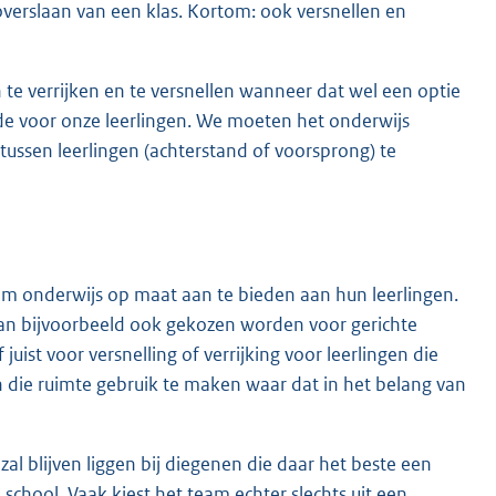
et overslaan van een klas. Kortom: ook versnellen en
n te verrijken en te versnellen wanneer dat wel een optie
onde voor onze leerlingen. We moeten het onderwijs
tussen leerlingen (achterstand of voorsprong) te
 om onderwijs op maat aan te bieden aan hun leerlingen.
r kan bijvoorbeeld ook gekozen worden voor gerichte
uist voor versnelling of verrijking voor leerlingen die
n die ruimte gebruik te maken waar dat in het belang van
 zal blijven liggen bij diegenen die daar het beste een
school. Vaak kiest het team echter slechts uit een