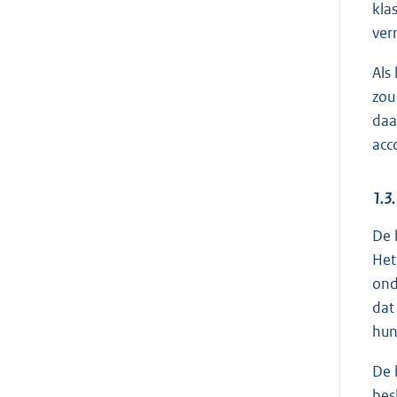
kla
ver
Als
zou
daa
acc
1.3.
De 
Het
ond
dat
hun 
De 
bes