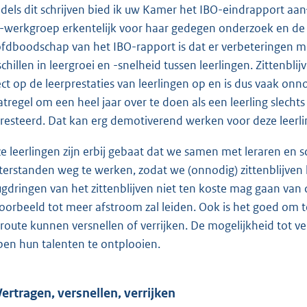
dels dit schrijven bied ik uw Kamer het IBO-eindrapport aan
-werkgroep erkentelijk voor haar gedegen onderzoek en de 
fdboodschap van het IBO-rapport is dat er verbeteringen m
schillen in leergroei en -snelheid tussen leerlingen. Zittenbli
ect op de leerprestaties van leerlingen op en is dus vaak on
tregel om een heel jaar over te doen als een leerling slech
resteerd. Dat kan erg demotiverend werken voor deze leerli
e leerlingen zijn erbij gebaat dat we samen met leraren en s
terstanden weg te werken, zodat we (onnodig) zittenblijven
ugdringen van het zittenblijven niet ten koste mag gaan van d
voorbeeld tot meer afstroom zal leiden. Ook is het goed om 
rroute kunnen versnellen of verrijken. De mogelijkheid tot ver
pen hun talenten te ontplooien.
Vertragen, versnellen, verrijken