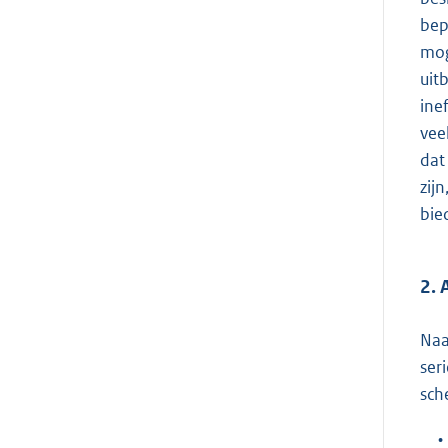
bep
mog
uit
ine
vee
dat
zij
bie
2. 
Naa
ser
sche
•