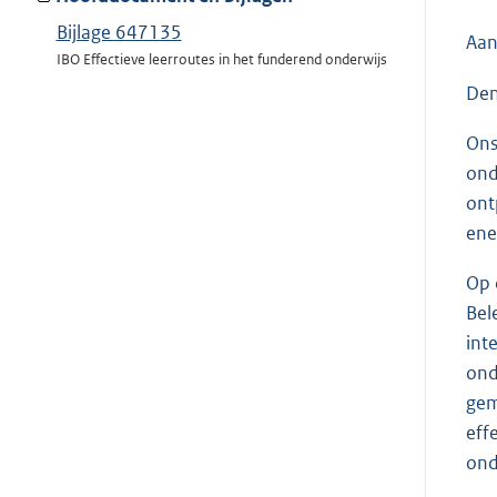
Bijlage 647135
Aan
IBO Effectieve leerroutes in het funderend onderwijs
Den
Ons
ond
ont
ene
Op 
Bel
int
ond
gem
eff
ond