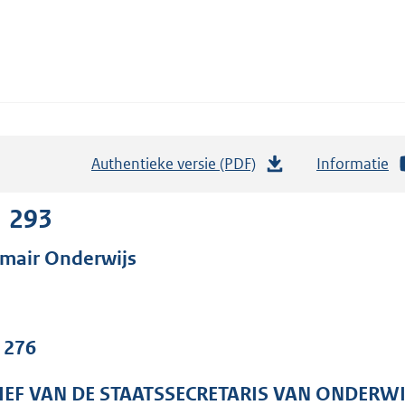
Authentieke versie (PDF)
b
Informatie
e
s
1 293
t
imair Onderwijs
a
n
d
s
. 276
g
r
IEF VAN DE STAATSSECRETARIS VAN ONDERW