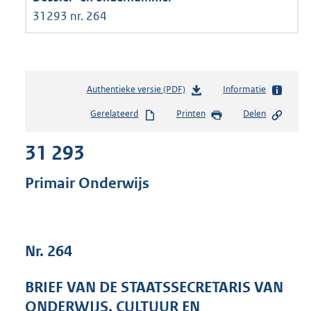
31293 nr. 264
Authentieke versie (PDF)
b
Informatie
e
Gerelateerd
Printen
Delen
s
t
31 293
a
n
d
Primair Onderwijs
s
g
r
o
Nr. 264
o
t
t
BRIEF VAN DE STAATSSECRETARIS VAN
e
ONDERWIJS, CULTUUR EN
: