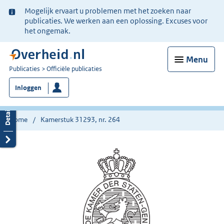
Ter
Mogelijk ervaart u problemen met het zoeken naar
informatie:
publicaties. We werken aan een oplossing. Excuses voor
het ongemak.
Menu
U
Publicaties
Officiële publicaties
bent
Inloggen
nu
hier:
Home
Kamerstuk 31293, nr. 264