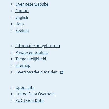
Over deze website
Contact
English
Help
Zoeken
Informatie hergebruiken
Privacy en cookies
Toegankelijkheid
Sitemap
E
Kwetsbaarheid melden
x
t
Open data
e
Linked Data Overheid
r
PUC Open Data
n