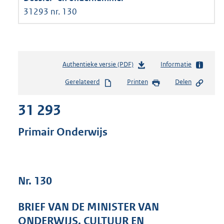
31293 nr. 130
Authentieke versie (PDF)
b
Informatie
e
Gerelateerd
Printen
Delen
s
t
31 293
a
n
d
Primair Onderwijs
s
g
r
o
Nr. 130
o
t
t
BRIEF VAN DE MINISTER VAN
e
ONDERWIJS, CULTUUR EN
: