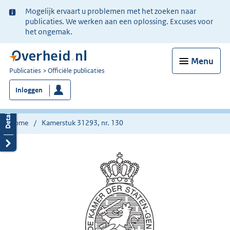
Ter
Mogelijk ervaart u problemen met het zoeken naar
informatie:
publicaties. We werken aan een oplossing. Excuses voor
het ongemak.
Menu
U
Publicaties
Officiële publicaties
bent
Inloggen
nu
hier:
Home
Kamerstuk 31293, nr. 130