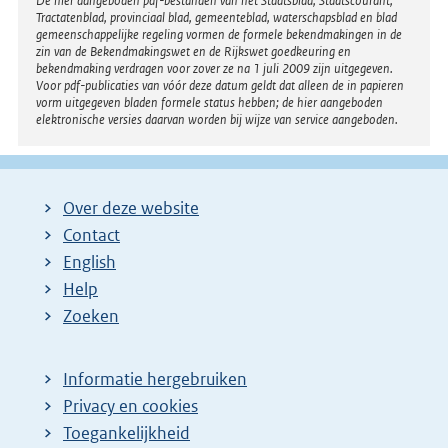
Disclaimer
De hier aangeboden pdf-bestanden van het Staatsblad, Staatscourant,
Tractatenblad, provinciaal blad, gemeenteblad, waterschapsblad en blad
gemeenschappelijke regeling vormen de formele bekendmakingen in de
zin van de Bekendmakingswet en de Rijkswet goedkeuring en
bekendmaking verdragen voor zover ze na 1 juli 2009 zijn uitgegeven.
Voor pdf-publicaties van vóór deze datum geldt dat alleen de in papieren
vorm uitgegeven bladen formele status hebben; de hier aangeboden
elektronische versies daarvan worden bij wijze van service aangeboden.
Over deze website
Contact
English
Help
Zoeken
Informatie hergebruiken
Privacy en cookies
Toegankelijkheid