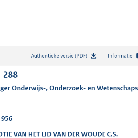
Authentieke versie (PDF)
b
Informatie
e
s
1 288
t
ger Onderwijs-, Onderzoek- en Wetenschaps
a
n
d
s
. 956
g
r
TIE VAN HET LID VAN DER WOUDE C.S.