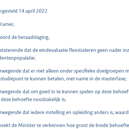
o
o
rgesteld
14 april 2022
t
Kamer,
t
e
oord de beraadslaging,
:
3
staterende dat de eindevaluatie flexstuderen geen nader inz
6
dentenpopulatie;
K
b
rwegende dat er niet alleen onder specifieke doelgroepen m
 studiepunt te kunnen betalen, met name in de masterfase;
rwegende dat om goed in te kunnen spelen op deze behoeft
 deze behoefte noodzakelijk is;
rwegende dat iedere instelling en opleiding anders is, waardoo
zoekt de Minister te verkennen hoe groot de brede behoefte a