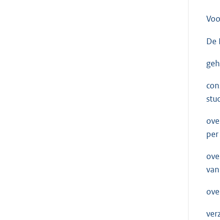
Voo
De 
geh
con
stu
ove
per
ove
van
ove
ver