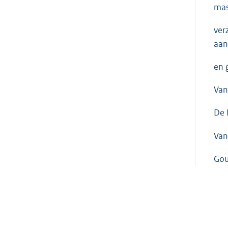
mas
ver
aan
en 
Van
De
Van
Go