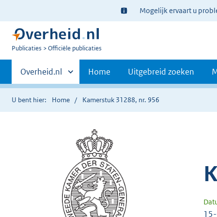
Ter
Mogelijk ervaart u prob
informatie:
U
Publicaties
Officiële publicaties
bent
Primaire
nu
Andere
Overheid.nl
Home
Uitgebreid zoeken
M
hier:
sites
navigatie
binnen
U bent hier:
Home
Kamerstuk 31288, nr. 956
K
Dat
15-