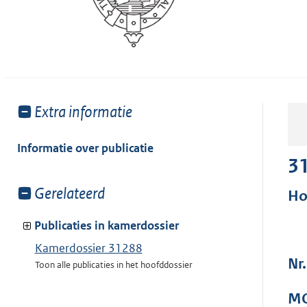
Toon
Extra informatie
meer
van:
Informatie over publicatie
3
Toon
Gerelateerd
Ho
meer
van:
Publicaties in kamerdossier
Kamerdossier 31288
Nr
Toon alle publicaties in het hoofddossier
MO