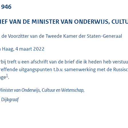
o
. 946
o
t
IEF VAN DE MINISTER VAN ONDERWIJS, CUL
t
e
 de Voorzitter van de Tweede Kamer der Staten-Generaal
:
3
 Haag, 4 maart 2022
7
rbij treft u een afschrift van de brief die ik heden heb ver
K
reffende uitgangspunten t.b.v. samenwerking met de Russisch
b
1
age
.
inister van Onderwijs, Cultuur en Wetenschap,
.
Dijkgraaf