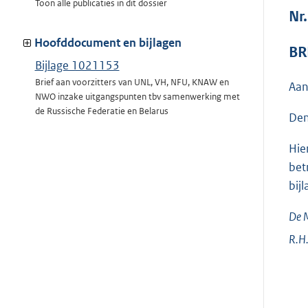
Toon alle publicaties in dit dossier
Nr
Hoofddocument en bijlagen
BR
Bijlage 1021153
Brief aan voorzitters van UNL, VH, NFU, KNAW en
Aan
NWO inzake uitgangspunten tbv samenwerking met
de Russische Federatie en Belarus
Den
Hie
bet
bijl
De M
R.H