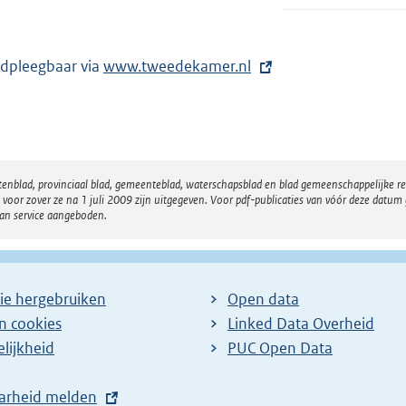
dpleegbaar via
E
www.tweedekamer.nl
x
t
e
r
atenblad, provinciaal blad, gemeenteblad, waterschapsblad en blad gemeenschappelijke 
n
 zover ze na 1 juli 2009 zijn uitgegeven. Voor pdf-publicaties van vóór deze datum g
e
van service aangeboden.
l
i
n
ie hergebruiken
Open data
k
en cookies
Linked Data Overheid
:
lijkheid
PUC Open Data
arheid melden