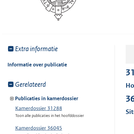
Toon
Extra informatie
meer
van:
Informatie over publicatie
3
Toon
Gerelateerd
Ho
meer
3
van:
Publicaties in kamerdossier
Kamerdossier 31288
Si
Toon alle publicaties in het hoofddossier
Kamerdossier 36045