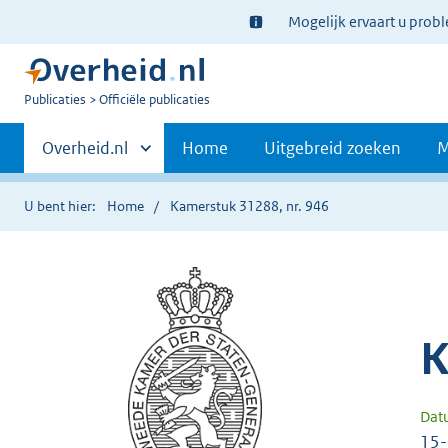
Ter
Mogelijk ervaart u prob
informatie:
U
Publicaties
Officiële publicaties
bent
Primaire
nu
Andere
Overheid.nl
Home
Uitgebreid zoeken
M
hier:
sites
navigatie
binnen
U bent hier:
Home
Kamerstuk 31288, nr. 946
K
Dat
15-