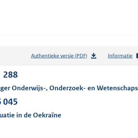
Authentieke versie (PDF)
b
Informatie
e
s
1 288
t
ger Onderwijs-, Onderzoek- en Wetenschaps
a
n
6 045
d
s
tuatie in de Oekraïne
g
r