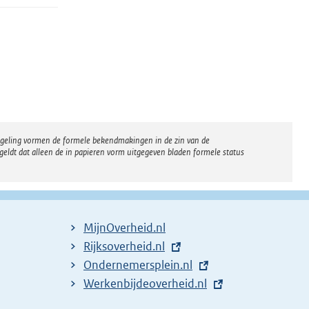
regeling vormen de formele bekendmakingen in de zin van de
eldt dat alleen de in papieren vorm uitgegeven bladen formele status
MijnOverheid.nl
E
Rijksoverheid.nl
x
E
Ondernemersplein.nl
t
x
E
Werkenbijdeoverheid.nl
e
t
x