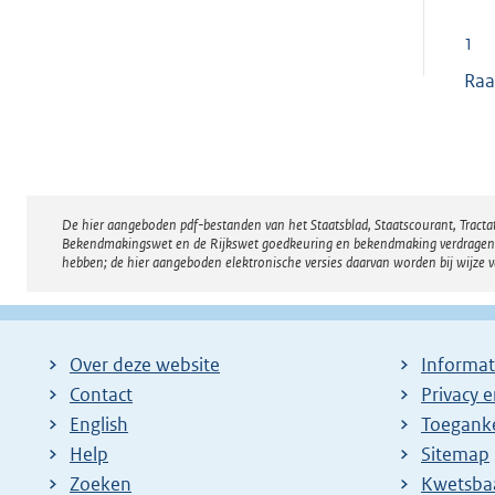
1
Raa
De hier aangeboden pdf-bestanden van het Staatsblad, Staatscourant, Tract
Disclaimer
Bekendmakingswet en de Rijkswet goedkeuring en bekendmaking verdragen voor
hebben; de hier aangeboden elektronische versies daarvan worden bij wijze 
Over deze website
Informat
Contact
Privacy 
English
Toeganke
Help
Sitemap
Zoeken
E
Kwetsba