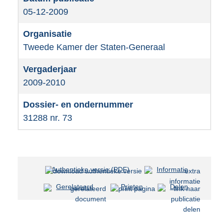
05-12-2009
Tweede Kamer der Staten-Generaal
2009-2010
31288 nr. 73
Authentieke versie (PDF)
b
Informatie
e
Gerelateerd
Printen
Delen
s
t
a