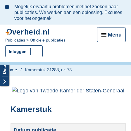
Ter
Mogelijk ervaart u problemen met het zoeken naar
informatie:
publicaties. We werken aan een oplossing. Excuses
voor het ongemak.
Menu
U
Publicaties
Officiële publicaties
bent
Inloggen
nu
hier:
Home
Kamerstuk 31288, nr. 73
Kamerstuk