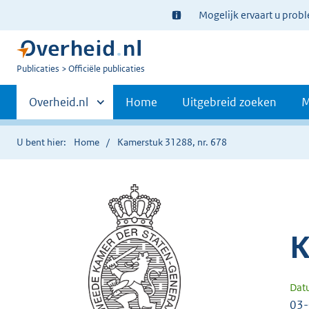
Ter
Mogelijk ervaart u prob
informatie:
U
Publicaties
Officiële publicaties
bent
Primaire
nu
Andere
Overheid.nl
Home
Uitgebreid zoeken
M
hier:
sites
navigatie
binnen
U bent hier:
Home
Kamerstuk 31288, nr. 678
K
Dat
03-