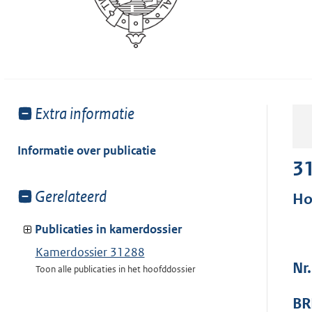
Toon
Extra informatie
meer
van:
Informatie over publicatie
3
Toon
Gerelateerd
Ho
meer
van:
Publicaties in kamerdossier
Kamerdossier 31288
Nr
Toon alle publicaties in het hoofddossier
BR