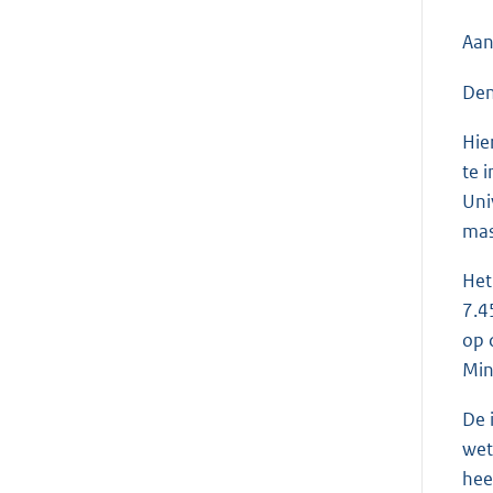
Aan
Den
Hie
te 
Uni
mas
Het
7.4
op 
Min
De 
wet
hee