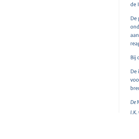
de 
De 
ond
aan
rea
Bij
De 
voo
bre
De M
I.K.