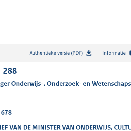
Authentieke versie (PDF)
b
Informatie
e
s
1 288
t
ger Onderwijs-, Onderzoek- en Wetenschaps
a
n
d
s
. 678
g
r
IEF VAN DE MINISTER VAN ONDERWIJS, CUL