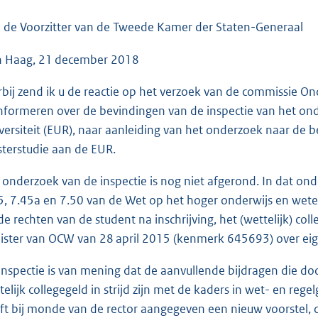
o
o
 de Voorzitter van de Tweede Kamer der Staten-Generaal
t
 Haag, 21 december 2018
t
e
rbij zend ik u de reactie op het verzoek van de commissie O
:
informeren over de bevindingen van de inspectie van het ond
3
versiteit (EUR), naar aanleiding van het onderzoek naar de b
8
terstudie aan de EUR.
K
b
 onderzoek van de inspectie is nog niet afgerond. In dat on
5, 7.45a en 7.50 van de Wet op het hoger onderwijs en we
de rechten van de student na inschrijving, het (wettelijk) col
ister van OCW van 28 april 2015 (kenmerk 645693) over eig
inspectie is van mening dat de aanvullende bijdragen die d
telijk collegegeld in strijd zijn met de kaders in wet- en re
ft bij monde van de rector aangegeven een nieuw voorstel, 