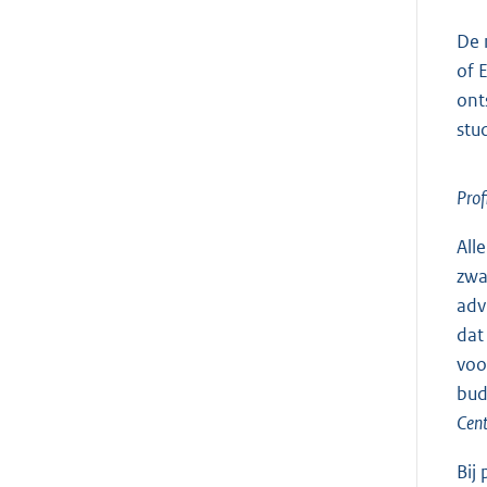
De 
of 
ont
stu
Prof
All
zwa
adv
dat
voo
bud
Cent
Bij