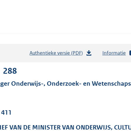
Authentieke versie (PDF)
b
Informatie
e
s
1 288
t
ger Onderwijs-, Onderzoek- en Wetenschaps
a
n
d
s
. 411
g
r
IEF VAN DE MINISTER VAN ONDERWIJS, CUL