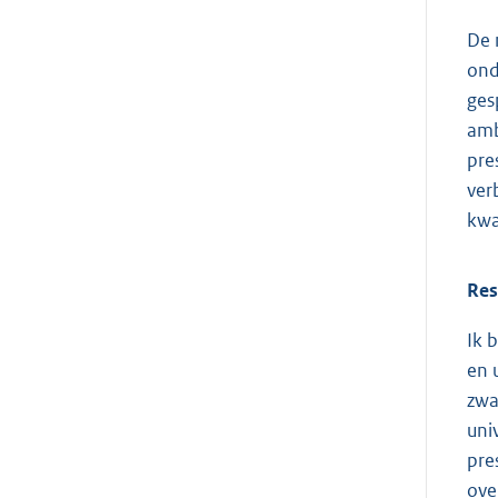
De 
ond
ges
amb
pre
ver
kwa
Res
Ik 
en 
zwa
uni
pre
ove