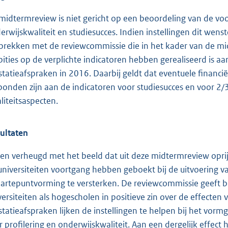
midtermreview is niet gericht op een beoordeling van de voo
erwijskwaliteit en studiesucces. Indien instellingen dit we
prekken met de reviewcommissie die in het kader van de mid
ities op de verplichte indicatoren hebben gerealiseerd is aa
statieafspraken in 2016. Daarbij geldt dat eventuele financ
bonden zijn aan de indicatoren voor studiesucces en voor 2/
liteitsaspecten.
ultaten
ben verheugd met het beeld dat uit deze midtermreview oprij
universiteiten voortgang hebben geboekt bij de uitvoering 
artepuntvorming te versterken. De reviewcommissie geeft 
versiteiten als hogescholen in positieve zin over de effecte
statieafspraken lijken de instellingen te helpen bij het vormg
r profilering en onderwijskwaliteit. Aan een dergelijk effect 