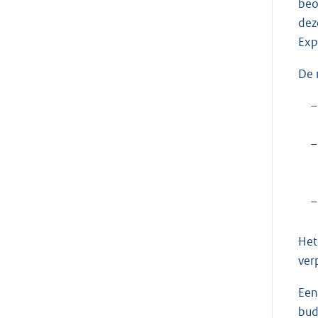
beo
dez
Exp
De 
–
–
–
Het
ver
Een
bud