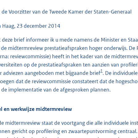
o
o
 de Voorzitter van de Tweede Kamer der Staten-Generaal
t
 Haag, 23 december 2014
t
e
 deze brief informeer ik u mede namens de Minister en Sta
:
 de midtermreview prestatieafspraken hoger onderwijs. D
5
erna: reviewcommissie) heeft in het kader van de midtermre
0
versiteiten op de prestatieafspraken ten aanzien van profi
K
1
r adviezen aangeboden met bijgaande brief
. De individuel
b
oegen dat de reviewcommissie constateert dat de hogeschol
 de implementatie van de afgesproken plannen.
l en werkwijze midtermreview
 de midtermreview staat de voortgang die alle individuele in
nnen gericht op profilering en zwaartepuntvorming centraal.