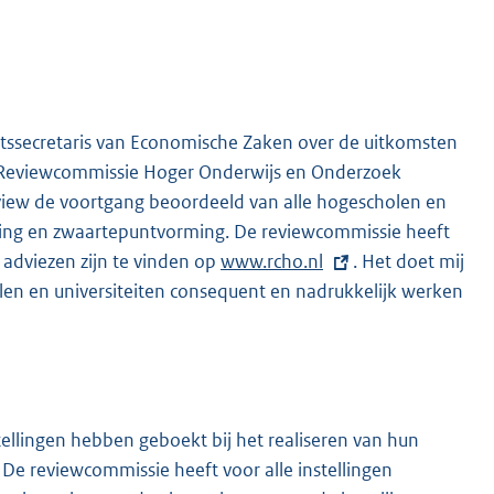
atssecretaris van Economische Zaken over de uitkomsten
e Reviewcommissie Hoger Onderwijs en Onderzoek
view de voortgang beoordeeld van alle hogescholen en
lering en zwaartepuntvorming. De reviewcommissie heeft
e adviezen zijn te vinden op
E
www.rcho.nl
. Het doet mij
en en universiteiten consequent en nadrukkelijk werken
x
t
e
r
n
e
stellingen hebben geboekt bij het realiseren van hun
l
 De reviewcommissie heeft voor alle instellingen