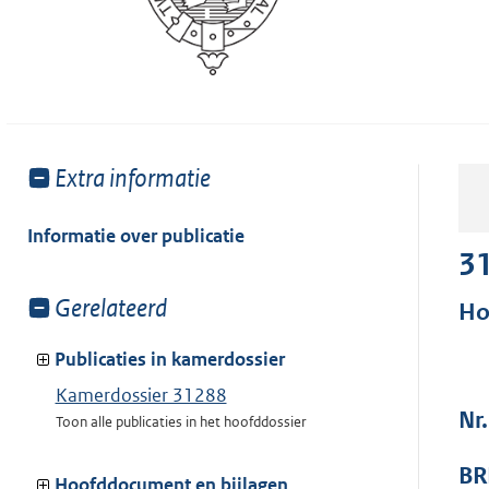
Toon
Extra informatie
meer
van:
Informatie over publicatie
3
Toon
Gerelateerd
Ho
meer
van:
Publicaties in kamerdossier
Kamerdossier 31288
Nr
Toon alle publicaties in het hoofddossier
BR
Hoofddocument en bijlagen