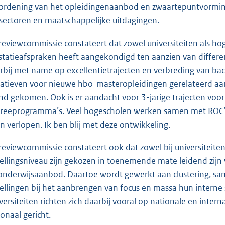
ordening van het opleidingenaanbod en zwaartepuntvorming
sectoren en maatschappelijke uitdagingen.
reviewcommissie constateert dat zowel universiteiten als h
statieafspraken heeft aangekondigd ten aanzien van different
rbij met name op excellentietrajecten en verbreding van bach
tiatieven voor nieuwe hbo-masteropleidingen gerelateerd aa
nd gekomen. Ook is er aandacht voor 3-jarige trajecten voor 
reeprogramma’s. Veel hogescholen werken samen met ROC’
en verlopen. Ik ben blij met deze ontwikkeling.
reviewcommissie constateert ook dat zowel bij universiteiten
tellingsniveau zijn gekozen in toenemende mate leidend zijn
onderwijsaanbod. Daartoe wordt gewerkt aan clustering, sa
tellingen bij het aanbrengen van focus en massa hun intern
versiteiten richten zich daarbij vooral op nationale en inter
ionaal gericht.