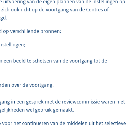
i
 uitvoering van de eigen plannen van de instellingen op
n
zich ook richt op de voortgang van de Centres of
k
igd.
:
d op verschillende bronnen:
nstellingen;
m een beeld te schetsen van de voortgang tot de
nden over de voortgang.
rtgang in een gesprek met de reviewcommissie waren niet
ogelijkheden wel gebruik gemaakt.
voor het continueren van de middelen uit het selectieve