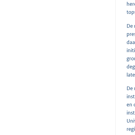
her
top
De 
pre
daa
ini
gro
deg
lat
De 
ins
en 
ins
Uni
reg