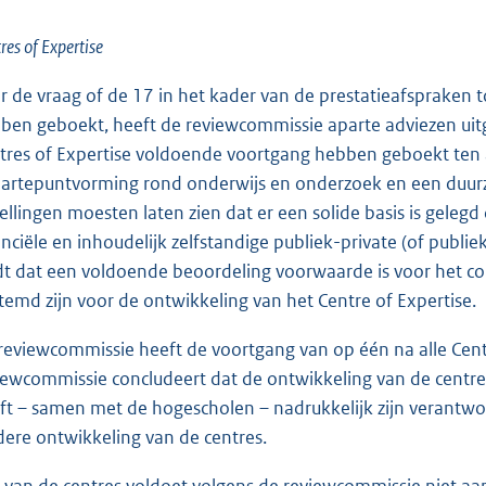
res of Expertise
r de vraag of de 17 in het kader van de prestatieafspraken
ben geboekt, heeft de reviewcommissie aparte adviezen uit
tres of Expertise voldoende voortgang hebben geboekt ten a
artepuntvorming rond onderwijs en onderzoek en een duur
tellingen moesten laten zien dat er een solide basis is gel
anciële en inhoudelijk zelfstandige publiek-private (of publ
dt dat een voldoende beoordeling voorwaarde is voor het con
temd zijn voor de ontwikkeling van het Centre of Expertise.
reviewcommissie heeft de voortgang van op één na alle Cent
iewcommissie concludeert dat de ontwikkeling van de centres
ft – samen met de hogescholen – nadrukkelijk zijn verantw
dere ontwikkeling van de centres.
 van de centres voldoet volgens de reviewcommissie niet aan 