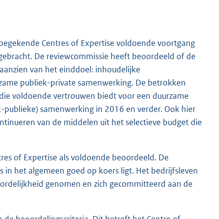
 toegekende Centres of Expertise voldoende voortgang
gebracht. De reviewcommissie heeft beoordeeld of de
anzien van het einddoel: inhoudelijke
zame publiek-private samenwerking. De betrokken
egd die voldoende vertrouwen biedt voor een duurzame
iek-publieke) samenwerking in 2016 en verder. Ook hier
tinueren van de middelen uit het selectieve budget die
res of Expertise als voldoende beoordeeld. De
 in het algemeen goed op koers ligt. Het bedrijfsleven
oordelijkheid genomen en zich gecommitteerd aan de
de beoordelingscriteria. Dit betreft het Centre of