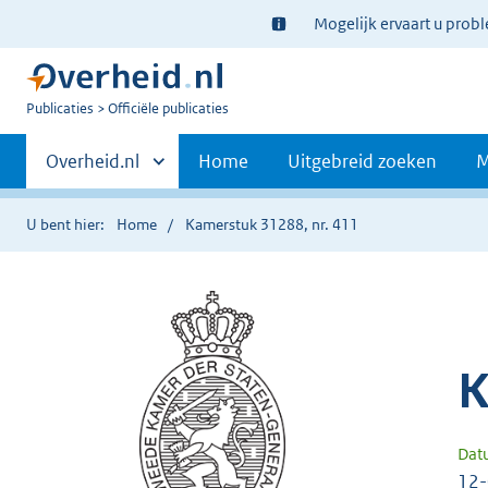
Ter
Mogelijk ervaart u prob
informatie:
U
Publicaties
Officiële publicaties
bent
Primaire
nu
Andere
Overheid.nl
Home
Uitgebreid zoeken
M
hier:
sites
navigatie
binnen
U bent hier:
Home
Kamerstuk 31288, nr. 411
K
Dat
12-