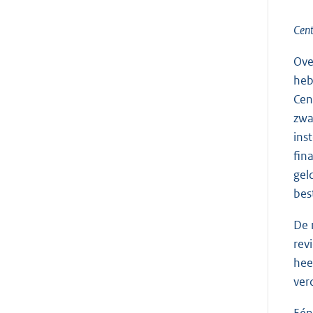
Cent
Ove
heb
Cen
zwa
ins
fin
gel
bes
De 
rev
hee
ver
Eén