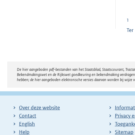
1
Ter
De hier aangeboden pdf-bestanden van het Staatsblad, Staatscourant, Tract
Disclaimer
Bekendmakingswet en de Rijkswet goedkeuring en bekendmaking verdragen voor
hebben; de hier aangeboden elektronische versies daarvan worden bij wijze 
Over deze website
Informat
Contact
Privacy 
English
Toeganke
Help
Sitemap