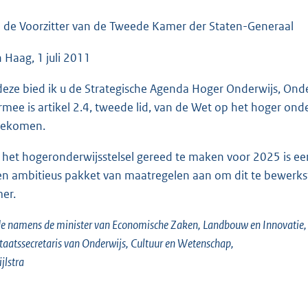
o
o
 de Voorzitter van de Tweede Kamer der Staten-Generaal
t
 Haag, 1 juli 2011
t
e
 deze bied ik u de Strategische Agenda Hoger Onderwijs, On
:
rmee is artikel 2.4, tweede lid, van de Wet op het hoger o
4
gekomen.
2
K
het hogeronderwijsstelsel gereed te maken voor 2025 is een 
b
en ambitieus pakket van maatregelen aan om dit te bewerkst
er.
 namens de minister van Economische Zaken, Landbouw en Innovatie,
taatssecretaris van Onderwijs, Cultuur en Wetenschap,
ijlstra