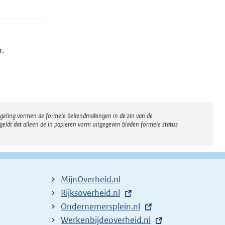
r.
regeling vormen de formele bekendmakingen in de zin van de
eldt dat alleen de in papieren vorm uitgegeven bladen formele status
MijnOverheid.nl
E
Rijksoverheid.nl
x
E
Ondernemersplein.nl
t
x
E
Werkenbijdeoverheid.nl