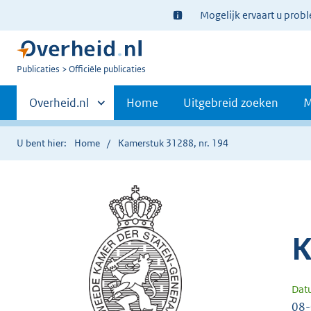
Ter
Mogelijk ervaart u prob
informatie:
U
Publicaties
Officiële publicaties
bent
Primaire
nu
Andere
Overheid.nl
Home
Uitgebreid zoeken
M
hier:
sites
navigatie
binnen
U bent hier:
Home
Kamerstuk 31288, nr. 194
K
Dat
08