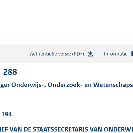
Authentieke versie (PDF)
b
Informatie
e
s
1 288
t
ger Onderwijs-, Onderzoek- en Wetenschaps
a
n
d
s
. 194
g
r
IEF VAN DE STAATSSECRETARIS VAN ONDERW