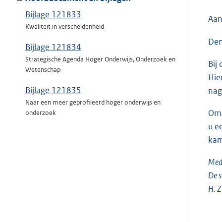
Bijlage 121833
Aan
Kwaliteit in verscheidenheid
Den
Bijlage 121834
Strategische Agenda Hoger Onderwijs, Onderzoek en
Bij
Wetenschap
Hie
Bijlage 121835
na
Naar een meer geprofileerd hoger onderwijs en
Om 
onderzoek
u e
kam
Mede
De s
H. Z