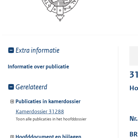
Toon
Extra informatie
meer
van:
Informatie over publicatie
3
Toon
Gerelateerd
Ho
meer
van:
Publicaties in kamerdossier
Kamerdossier 31288
Nr
Toon alle publicaties in het hoofddossier
BR
Hoofddocument en bijlagen