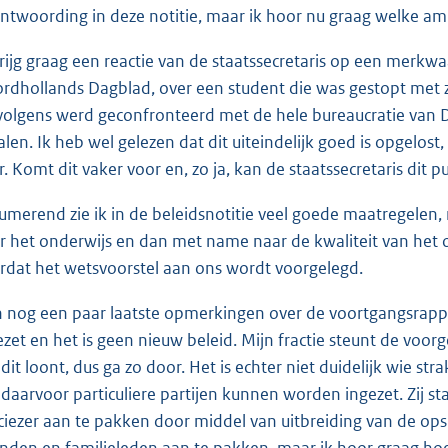
ntwoording in deze notitie, maar ik hoor nu graag welke ambi
krijg graag een reactie van de staatssecretaris op een merkwa
rdhollands Dagblad, over een student die was gestopt met zi
volgens werd geconfronteerd met de hele bureaucratie van 
alen. Ik heb wel gelezen dat dit uiteindelijk goed is opgelo
r. Komt dit vaker voor en, zo ja, kan de staatssecretaris dit
umerend zie ik in de beleidsnotitie veel goede maatregelen,
r het onderwijs en dan met name naar de kwaliteit van het on
rdat het wetsvoorstel aan ons wordt voorgelegd.
 nog een paar laatste opmerkingen over de voortgangsrapporta
ezet en het is geen nieuw beleid. Mijn fractie steunt de voorge
 dit loont, dus ga zo door. Het is echter niet duidelijk wie str
 daarvoor particuliere partijen kunnen worden ingezet. Zij 
ciezer aan te pakken door middel van uitbreiding van de o