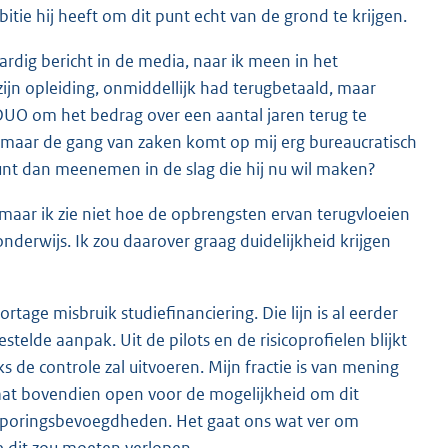
tie hij heeft om dit punt echt van de grond te krijgen.
ardig bericht in de media, naar ik meen in het
jn opleiding, onmiddellijk had terugbetaald, maar
DUO om het bedrag over een aantal jaren terug te
st, maar de gang van zaken komt op mij erg bureaucratisch
 punt dan meenemen in de slag die hij nu wil maken?
 maar ik zie niet hoe de opbrengsten ervan terugvloeien
derwijs. Ik zou daarover graag duidelijkheid krijgen
ge misbruik studiefinanciering. Die lijn is al eerder
stelde aanpak. Uit de pilots en de risicoprofielen blijkt
aks de controle zal uitvoeren. Mijn fractie is van mening
staat bovendien open voor de mogelijkheid om dit
psporingsbevoegdheden. Het gaat ons wat ver om