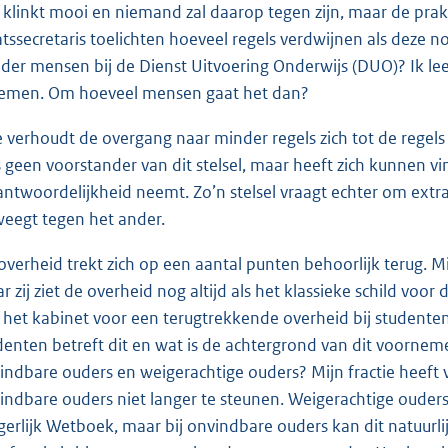
 klinkt mooi en niemand zal daarop tegen zijn, maar de prakti
atssecretaris toelichten hoeveel regels verdwijnen als deze no
der mensen bij de Dienst Uitvoering Onderwijs (DUO)? Ik lees
emen. Om hoeveel mensen gaat het dan?
 verhoudt de overgang naar minder regels zich tot de regels di
 geen voorstander van dit stelsel, maar heeft zich kunnen vin
antwoordelijkheid neemt. Zo’n stelsel vraagt echter om extra
eegt tegen het ander.
overheid trekt zich op een aantal punten behoorlijk terug. M
r zij ziet de overheid nog altijd als het klassieke schild vo
 het kabinet voor een terugtrekkende overheid bij studente
denten betreft dit en wat is de achtergrond van dit voornemen
indbare ouders en weigerachtige ouders? Mijn fractie heeft
indbare ouders niet langer te steunen. Weigerachtige oude
gerlijk Wetboek, maar bij onvindbare ouders kan dit natuurlijk