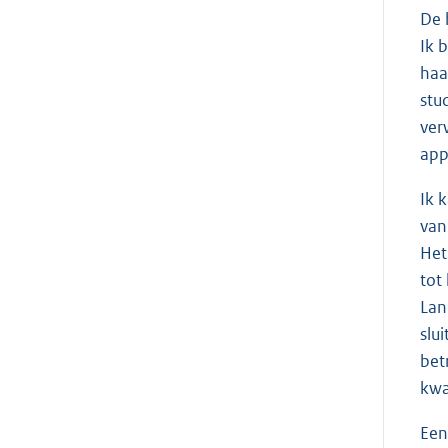
De 
Ik 
haa
stu
ver
app
Ik 
van
Het
tot
Lan
slu
bet
kwa
Een