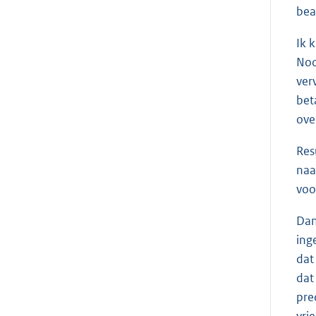
bea
Ik 
Noo
ver
bet
ove
Res
naa
voo
Dan
ing
dat
dat
pre