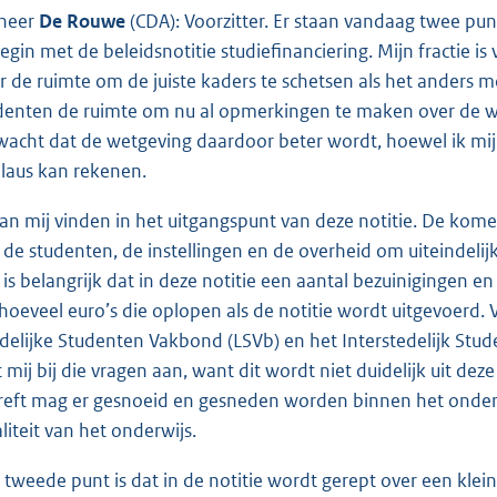
heer
De Rouwe
(CDA): Voorzitter. Er staan vandaag twee pu
begin met de beleidsnotitie studiefinanciering. Mijn fractie is 
r de ruimte om de juiste kaders te schetsen als het anders m
denten de ruimte om nu al opmerkingen te maken over de wet
wacht dat de wetgeving daardoor beter wordt, hoewel ik mij k
laus kan rekenen.
kan mij vinden in het uitgangspunt van deze notitie. De ko
 de studenten, de instellingen en de overheid om uiteindelij
 is belangrijk dat in deze notitie een aantal bezuinigingen
 hoeveel euro’s die oplopen als de notitie wordt uitgevoerd. 
delijke Studenten Vakbond (LSVb) en het Interstedelijk Stud
it mij bij die vragen aan, want dit wordt niet duidelijk uit de
reft mag er gesnoeid en gesneden worden binnen het onderw
liteit van het onderwijs.
 tweede punt is dat in de notitie wordt gerept over een klei