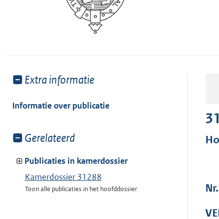
Toon
Extra informatie
meer
van:
Informatie over publicatie
3
Toon
Gerelateerd
Ho
meer
van:
Publicaties in kamerdossier
Kamerdossier 31288
Nr
Toon alle publicaties in het hoofddossier
VE