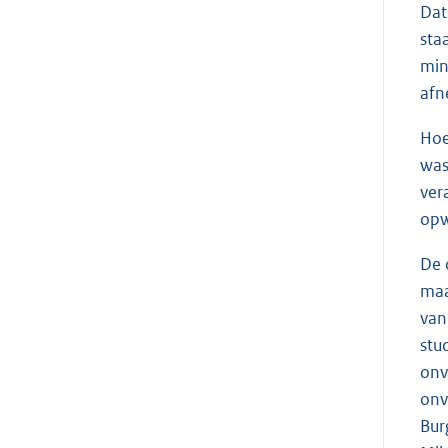
Dat
sta
min
afn
Hoe
was
ver
opw
De 
maa
van
stu
onv
onv
Bur