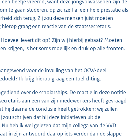
ok een beetje vreemd, want deze jongvolwassenen zijn de
 om te gaan studeren, op zichzelf al een hele prestatie als
verheid zich terug. Zij zou deze mensen juist moeten
g hierop graag een reactie van de staatssecretaris.
Hoeveel levert dit op? Zijn wij hierbij gebaat? Moeten
n krijgen, is het soms moeilijk en druk op alle fronten.
aangewend voor de invulling van het OCW-deel
doeld? Ik krijg hierop graag een toelichting.
ediend over de scholarships. De reactie in deze notitie
ssecretaris aan een van zijn medewerkers heeft gevraagd
 hij daarna de conclusie heeft getrokken: wij zullen
zou schrijven dat hij deze initiatieven uit de
. Nu heb ik wel gelezen dat mijn collega van de VVD
gaat in zijn antwoord daarop iets verder dan de slappe