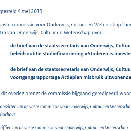
o
o
tgesteld
4 mei 2011
t
1
vaste commissie voor Onderwijs, Cultuur en Wetenschap
hee
t
lstra van Onderwijs, Cultuur en Wetenschap over:
e
:
de brief van de staatssecretaris van Onderwijs, Cultu
1
beleidsnotitie studiefinanciering «Studeren is investe
5
8
de brief van de staatssecretaris van Onderwijs, Cultu
K
voortgangsrapportage Actieplan misbruik uitwonende
b
 dit overleg brengt de commissie bijgaand geredigeerd woorde
oorzitter van de vaste commissie voor Onderwijs, Cultuur en Wetenscha
 Bochove
riffier van de vaste commissie voor Onderwijs, Cultuur en Wetenschap,