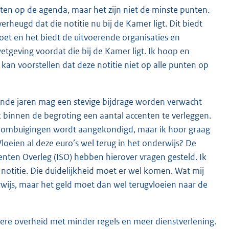
nten op de agenda, maar het zijn niet de minste punten.
verheugd dat die notitie nu bij de Kamer ligt. Dit biedt
oet en het biedt de uitvoerende organisaties en
geving voordat die bij de Kamer ligt. Ik hoop en
an voorstellen dat deze notitie niet op alle punten op
mende jaren mag een stevige bijdrage worden verwacht
k binnen de begroting een aantal accenten te verleggen.
 en ombuigingen wordt aangekondigd, maar ik hoor graag
Vloeien al deze euro’s wel terug in het onderwijs? De
enten Overleg (ISO) hebben hierover vragen gesteld. Ik
ze notitie. Die duidelijkheid moet er wel komen. Wat mij
ijs, maar het geld moet dan wel terugvloeien naar de
nere overheid met minder regels en meer dienstverlening.