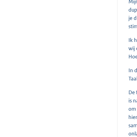
Mij
dup
je 
sti
Ik 
wij
Hoe
In 
Taa
De 
is 
om 
hie
sam
onl