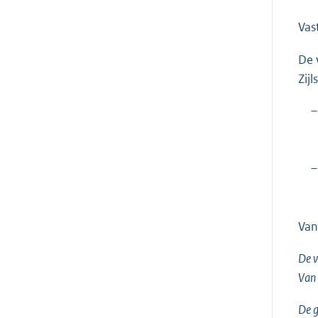
Vas
De 
Zij
–
–
Van
De v
Van
De g