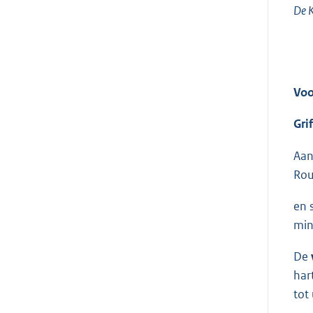
De K
Voo
Grif
Aan
Rou
en 
min
De
har
tot