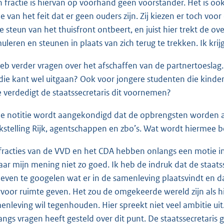
n fractie is hiervan op voorhand geen voorstander. Het is o
e van het feit dat er geen ouders zijn. Zij kiezen er toch voor
de steun van het thuisfront ontbeert, en juist hier trekt de o
muleren en steunen in plaats van zich terug te trekken. Ik krij
heb verder vragen over het afschaffen van de partnertoeslag. 
 die kant wel uitgaan? Ook voor jongere studenten die kindere
 verdedigt de staatssecretaris dit voornemen?
de notitie wordt aangekondigd dat de opbrengsten worden 
kstelling Rijk, agentschappen en zbo’s. Wat wordt hiermee be
fracties van de VVD en het CDA hebben onlangs een motie ing
naar mijn mening niet zo goed. Ik heb de indruk dat de staat
even te googelen wat er in de samenleving plaatsvindt en dat
rvoor ruimte geven. Het zou de omgekeerde wereld zijn als hij 
enleving wil tegenhouden. Hier spreekt niet veel ambitie uit
angs vragen heeft gesteld over dit punt. De staatssecretaris 