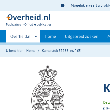
Ter
Mogelijk ervaart u prob
informatie:
U
Publicaties
Officiële publicaties
bent
Primaire
nu
Andere
Overheid.nl
Home
Uitgebreid zoeken
M
hier:
sites
navigatie
binnen
U bent hier:
Home
Kamerstuk 31288, nr. 165
K
Dat
09