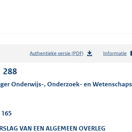
Authentieke versie (PDF)
b
Informatie
e
s
1 288
t
ger Onderwijs-, Onderzoek- en Wetenschaps
a
n
d
s
. 165
g
r
RSLAG VAN EEN ALGEMEEN OVERLEG