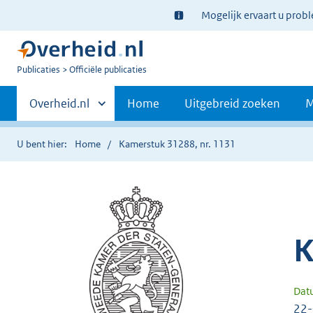
Ter
Mogelijk ervaart u prob
informatie:
U
Publicaties
Officiële publicaties
bent
Primaire
nu
Andere
Overheid.nl
Home
Uitgebreid zoeken
M
hier:
sites
navigatie
binnen
U bent hier:
Home
Kamerstuk 31288, nr. 1131
K
Dat
22-