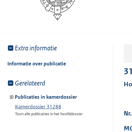
Toon
Extra informatie
meer
van:
Informatie over publicatie
3
Toon
Gerelateerd
Ho
meer
van:
Publicaties in kamerdossier
Kamerdossier 31288
Nr
Toon alle publicaties in het hoofddossier
MO