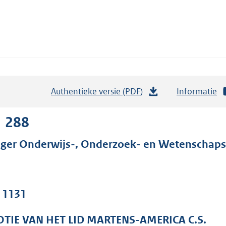
Authentieke versie (PDF)
b
Informatie
e
s
1 288
t
ger Onderwijs-, Onderzoek- en Wetenschaps
a
n
d
s
. 1131
g
r
TIE VAN HET LID MARTENS-AMERICA C.S.