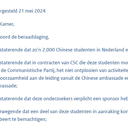
o
o
rgesteld
21 mei 2024
t
Kamer,
t
e
oord de beraadslaging,
:
3
staterende dat zo'n 2.000 Chinese studenten in Nederland e
6
K
staterende dat in contracten van CSC die deze studenten mo
b
 de Communistische Partij, het niet ontplooien van activitei
oorzaamheid aan de leiding vanuit de Chinese ambassade en
assade;
staterende dat deze onderzoekers verplicht een sponsor heb
rwegende dat een deel van deze studenten in aanraking komt
beert te bemachtigen;