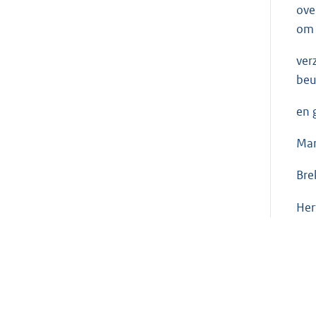
ove
om 
ver
beu
en 
Mar
Bre
Her