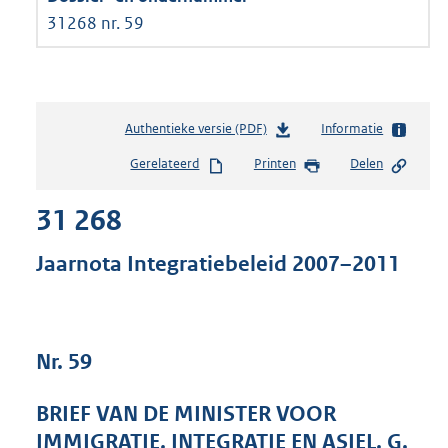
31268 nr. 59
Authentieke versie (PDF)
b
Informatie
e
Gerelateerd
Printen
Delen
s
t
31 268
a
n
d
Jaarnota Integratiebeleid 2007–2011
s
g
r
o
Nr. 59
o
t
t
BRIEF VAN DE MINISTER VOOR
e
IMMIGRATIE, INTEGRATIE EN ASIEL, G.
: