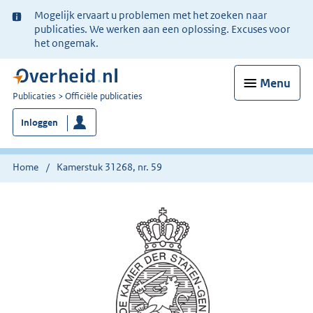
Ter
Mogelijk ervaart u problemen met het zoeken naar
informatie:
publicaties. We werken aan een oplossing. Excuses voor
het ongemak.
Menu
U
Publicaties
Officiële publicaties
bent
Inloggen
nu
hier:
Home
Kamerstuk 31268, nr. 59