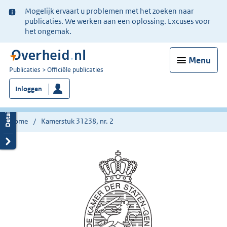
Ter
Mogelijk ervaart u problemen met het zoeken naar
informatie:
publicaties. We werken aan een oplossing. Excuses voor
het ongemak.
Menu
U
Publicaties
Officiële publicaties
bent
Inloggen
nu
hier:
Home
Kamerstuk 31238, nr. 2