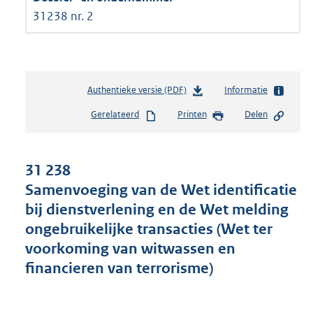
31238 nr. 2
Authentieke versie (PDF)
b
Informatie
e
Gerelateerd
Printen
Delen
s
t
a
n
31 238
d
Samenvoeging van de Wet identificatie
s
bij dienstverlening en de Wet melding
g
r
ongebruikelijke transacties (Wet ter
o
voorkoming van witwassen en
o
financieren van terrorisme)
t
t
e
: