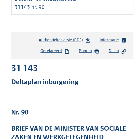
31143 nr. 90
Authentieke versie (PDF)
b
Informatie
e
Gerelateerd
Printen
Delen
s
t
31 143
a
n
d
Deltaplan inburgering
s
g
r
o
Nr. 90
o
t
t
BRIEF VAN DE MINISTER VAN SOCIALE
e
ZAKEN EN WERKGELEGENHEID
: