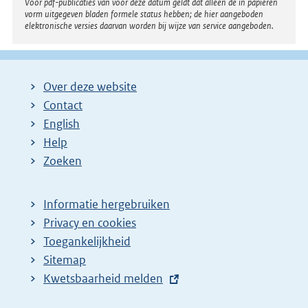
Voor pdf-publicaties van vóór deze datum geldt dat alleen de in papieren
vorm uitgegeven bladen formele status hebben; de hier aangeboden
elektronische versies daarvan worden bij wijze van service aangeboden.
Over deze website
Contact
English
Help
Zoeken
Informatie hergebruiken
Privacy en cookies
Toegankelijkheid
Sitemap
E
Kwetsbaarheid melden
x