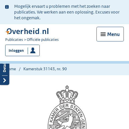
Ter
Mogelijk ervaart u problemen met het zoeken naar
informatie:
publicaties. We werken aan een oplossing. Excuses voor
het ongemak.
Menu
U
Publicaties
Officiële publicaties
bent
Inloggen
nu
hier:
Home
Kamerstuk 31143, nr. 90